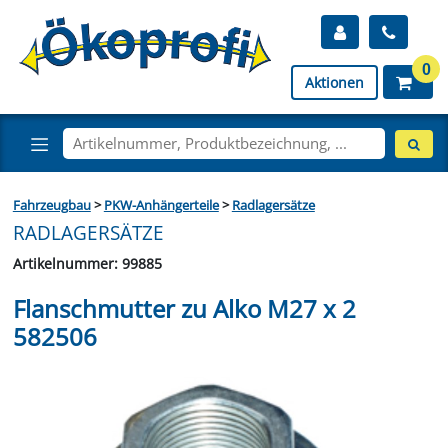
0
Aktionen
Fahrzeugbau
>
PKW-Anhängerteile
>
Radlagersätze
RADLAGERSÄTZE
Artikelnummer: 99885
Flanschmutter zu Alko M27 x 2
582506