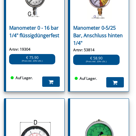
Manometer 0 - 16 bar
Manometer 0-5/25
1/4" flüssigdüngerfest
Bar, Anschluss hinten
1/4"
Artnr: 19304
Artnr: 53814
€ 75.90
€ 58.90
(Preis inkl. 20% USt.)
(Preis inkl. 20% USt.)
Auf Lager.
Auf Lager.