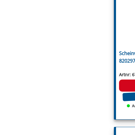
Votex
Willibald
Zanon
Zappator
Öhler
Schein
820297
Artnr: 
A