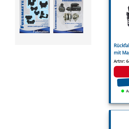
Leitungsfilter
Rousseau
Manometer
S.M.A.
Montagesätze
Sauerburger
PVC Druckschläuche
Schanzlin
Pumpen
Schmidt
Pumpenflanschzapfen
Schots
Regelventile
Seppi
Saugfilter
Seppi Breviglieri
Schaummarkiergerät
Seringstadt
Rückfa
Schlauchanschlüsse
Serrat
mit Ma
Spritzpistole
Sicma
Steuerarmaturen
Spearhead
Artnr: 
Unterblattspritzrohr
Spragelse-Mica
Zubehör
Taarup
Terral
Terranova
GRABEN- & REIHENFRÄSEN
Tierre
Fräshaken für Reihenfräsen
Tortella
A
Messer für Grabenfräse
Turner
Rundschaftmeißel für
Twose
Grabenfräse
Tünnißen & Stocks
Ugel
Vigolo
Vigolo Berti
Vogel & Noot