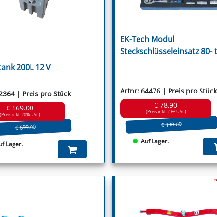
Olimac
S.M.A.
Omarv
Sauerburge
Orec
Schmidt
Oros
Schulte
Orsi
EK-Tech Modul
Seppi
Paladino Irius
Steckschlüsseleinsatz 80- t
Sicma
Palladino
Sovema
Pegoraro
tank 200L 12 V
Spearhead
Perfect
Spragelse-M
Perugini
Stoll
- Willibald
Peruzzo
Artnr: 64476 | Preis pro Stück
62364 | Preis pro Stück
Strom
Pircher
Szolnoki
€ 78.90
Procomas
€ 569.00
Taarup
(Preis inkl. 20% USt.)
Quivogne
(Preis inkl. 20% USt.)
Tehnos
RMV
€ 138.00
€ 699.00
Terranova
Rapid
Thyregod
Rasant
Auf Lager.
uf Lager.
Tornedo
Rekord
Tortella
Rivierre Casalis
Turner
Rotoland
Twose
Rousseau
Tünnißen & 
Röll
Vigolo
S.M.A.
Vogel & Noo
Sabo
Votex
Sauerburger