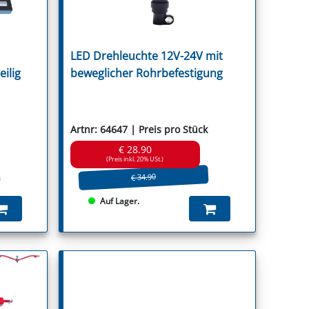
r
LED Drehleuchte 12V-24V mit
eilig
beweglicher Rohrbefestigung
ica
Artnr: 64647 | Preis pro Stück
€ 28.90
(Preis inkl. 20% USt.)
€ 34.90
Auf Lager.
Stocks
t