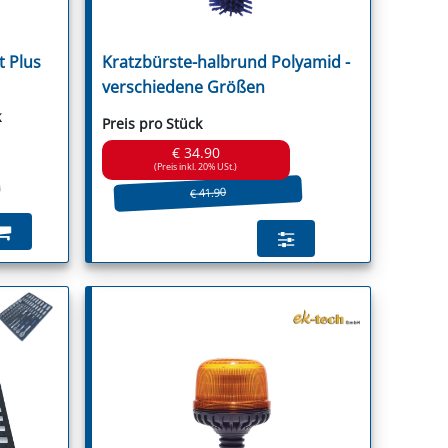
 Plus
Kratzbürste-halbrund Polyamid -
verschiedene Größen
k
Preis pro Stück
guson
€ 34.90
(Preis inkl. 20% USt.)
€ 41.90