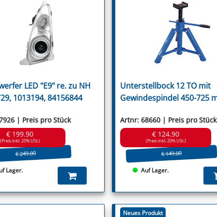
Ugel
Ugelose Howard
Van Lengerich
Vari
Vigolo
Vogel & Noot
Votex
Wic
Willibald
Wiwexa
werfer LED "E9" re. zu NH
Unterstellbock 12 TO mit
Zampini
29, 1013194, 84156844
Gewindespindel 450-725 
Zanon
Zappator
67926 | Preis pro Stück
Artnr: 68660 | Preis pro Stück
€ 199.90
€ 124.90
(Preis inkl. 20% USt.)
(Preis inkl. 20% USt.)
€ 249.00
€ 149.00
uf Lager.
Auf Lager.
Neues Produkt