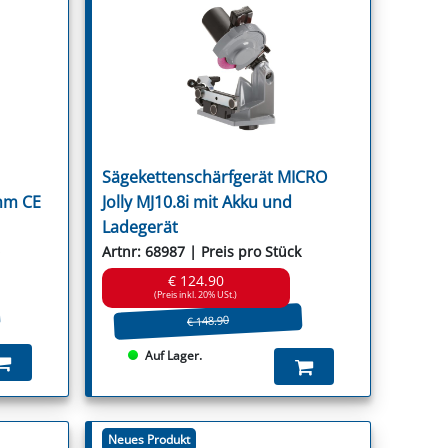
Sägekettenschärfgerät MICRO
mm CE
Jolly MJ10.8i mit Akku und
Ladegerät
Artnr: 68987 | Preis pro Stück
€ 124.90
(Preis inkl. 20% USt.)
€ 148.90
Auf Lager.
Neues Produkt