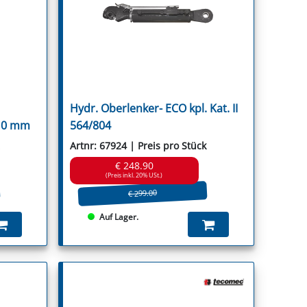
Hydr. Oberlenker- ECO kpl. Kat. II
910 mm
564/804
Artnr: 67924 | Preis pro Stück
€ 248.90
(Preis inkl. 20% USt.)
€ 299.00
Auf Lager.