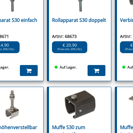
parat S30 einfach
Rollapparat S30 doppelt
Verbi
68671
Artnr: 68673
Artnr:
14.90
€ 20.90
€
kl. 20% USt.)
(Preis inkl. 20% USt.)
(Preis 
Lager.
Auf Lager.
Auf
höhenverstellbar
Muffe S30 zum
Muffe