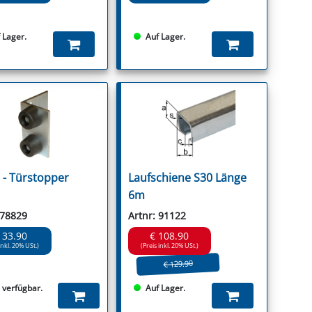
 Lager.
Auf Lager.
- Türstopper
Laufschiene S30 Länge
6m
 78829
Artnr: 91122
 33.90
€ 108.90
inkl. 20% USt.)
(Preis inkl. 20% USt.)
€ 129.90
s verfügbar.
Auf Lager.