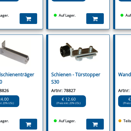
Lager.
Auf Lager.
Auf
schienenträger
Schienen - Türstopper
Wand 
0
S30
78826
Artnr: 78827
Artnr:
24.00
€ 12.60
€
kl. 20% USt.)
(Preis inkl. 20% USt.)
(Preis 
Lager.
Auf Lager.
Teil