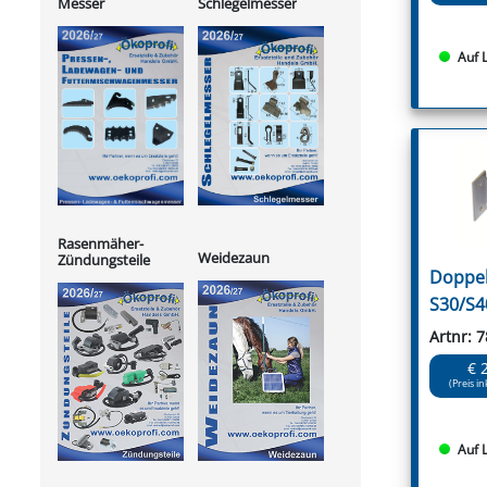
Messer
Schlegelmesser
Auf 
Rasenmäher-
Weidezaun
Zündungsteile
Doppel
S30/S4
Artnr: 
€ 
(Preis in
Auf 