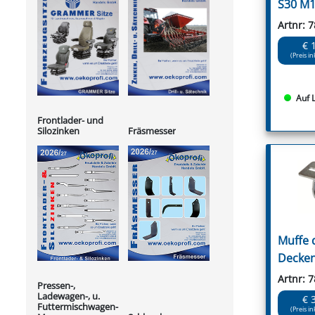
S30 M
Artnr: 
€ 
(Preis in
Auf 
Frontlader- und
Silozinken
Fräsmesser
Muffe 
Decke
Artnr: 
Pressen-,
Ladewagen-, u.
€ 
Futtermischwagen-
(Preis in