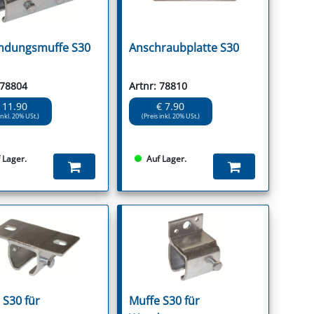
ndungsmuffe S30
Anschraubplatte S30
 78804
Artnr: 78810
 11.90
€ 7.90
inkl. 20% USt.)
(Preis inkl. 20% USt.)
 Lager.
Auf Lager.
 S30 für
Muffe S30 für