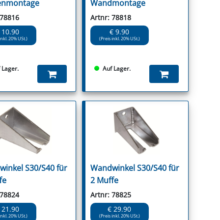
enmontage
Wandmontage
 78816
Artnr: 78818
 10.90
€ 9.90
inkl. 20% USt.)
(Preis inkl. 20% USt.)
 Lager.
Auf Lager.
inkel S30/S40 für
Wandwinkel S30/S40 für
fe
2 Muffe
 78824
Artnr: 78825
 21.90
€ 29.90
inkl. 20% USt.)
(Preis inkl. 20% USt.)