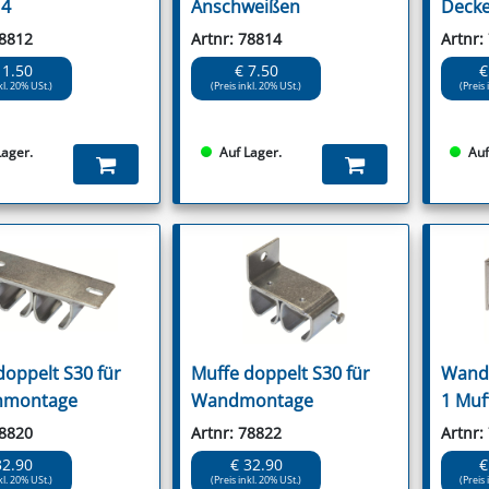
14
Anschweißen
Deck
78812
Artnr: 78814
Artnr:
11.50
€ 7.50
€
kl. 20% USt.)
(Preis inkl. 20% USt.)
(Preis 
Lager.
Auf Lager.
Auf
doppelt S30 für
Muffe doppelt S30 für
Wandw
nmontage
Wandmontage
1 Muf
78820
Artnr: 78822
Artnr:
32.90
€ 32.90
€
kl. 20% USt.)
(Preis inkl. 20% USt.)
(Preis 