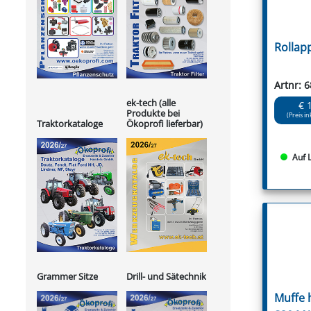
Rollap
Artnr: 
ek-tech (alle
€ 
Produkte bei
(Preis in
Ökoprofi lieferbar)
Traktorkataloge
Auf 
Grammer Sitze
Drill- und Sätechnik
Muffe 