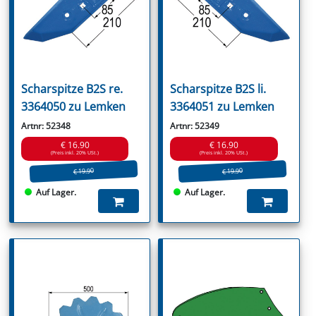
Scharspitze B2S re.
Scharspitze B2S li.
3364050 zu Lemken
3364051 zu Lemken
Artnr: 52348
Artnr: 52349
€ 16.90
€ 16.90
(Preis inkl. 20% USt.)
(Preis inkl. 20% USt.)
€ 19.90
€ 19.90
Auf Lager.
Auf Lager.