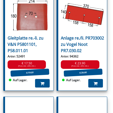
Gleitplatte re.-li. zu
Anlage re./li. PR703002
V&N P5801101,
zu Vogel Noot
P58.011.01
PR7.030.02
Artnr: 52491
Artnr: 94362
€ 17.50
€ 23.90
(Preis inkl. 20% USt.)
(Preis inkl. 20% USt.)
€ 19.50
€ 26.90
Auf Lager.
Auf Lager.