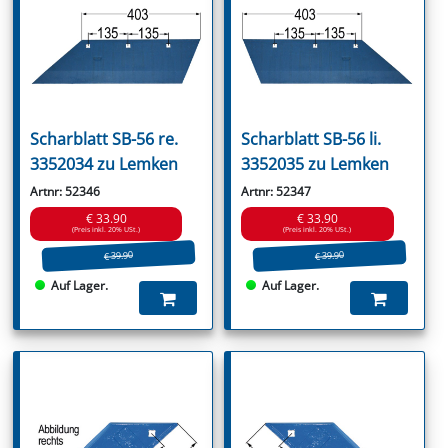
Scharblatt SB-56 re.
Scharblatt SB-56 li.
3352034 zu Lemken
3352035 zu Lemken
Artnr: 52346
Artnr: 52347
€ 33.90
€ 33.90
(Preis inkl. 20% USt.)
(Preis inkl. 20% USt.)
€ 39.90
€ 39.90
Auf Lager.
Auf Lager.