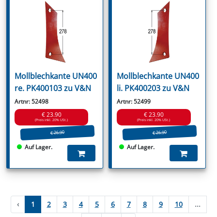
Mollblechkante UN400
Mollblechkante UN400
re. PK400103 zu V&N
li. PK400203 zu V&N
Artnr: 52498
Artnr: 52499
€ 23.90
€ 23.90
(Preis inkl. 20% USt.)
(Preis inkl. 20% USt.)
€ 26.90
€ 26.90
Auf Lager.
Auf Lager.
‹
1
2
3
4
5
6
7
8
9
10
...