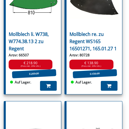
Mollblech li. W738,
Mollblech re. zu
W774.38.13 2 zu
Regent WS165
Regent
16501271, 165.01.27 1
Artnr: 66507
Artnr: 80728
€ 218.90
€ 138.90
(Preis inkl. 20% USt.)
(Preis inkl. 20% USt.)
€ 269.00
€ 156.90
Auf Lager.
Auf Lager.