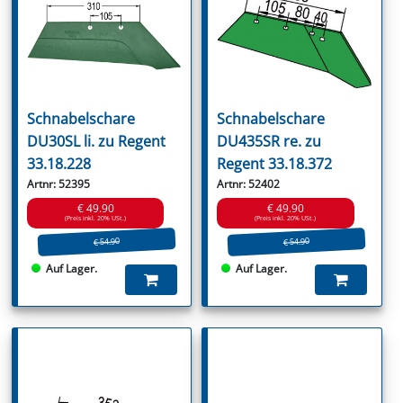
Schnabelschare
Schnabelschare
DU30SL li. zu Regent
DU435SR re. zu
33.18.228
Regent 33.18.372
Artnr: 52395
Artnr: 52402
€ 49.90
€ 49.90
(Preis inkl. 20% USt.)
(Preis inkl. 20% USt.)
€ 54.90
€ 54.90
Auf Lager.
Auf Lager.