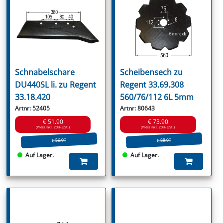
Schnabelschare
Scheibensech zu
DU440SL li. zu Regent
Regent 33.69.308
33.18.420
560/76/112 6L 5mm
Artnr: 52405
Artnr: 80643
€ 51.90
€ 73.90
(Preis inkl. 20% USt.)
(Preis inkl. 20% USt.)
€ 56.90
€ 88.90
Auf Lager.
Auf Lager.