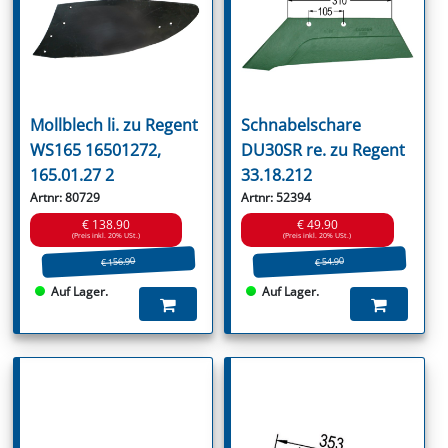
Mollblech li. zu Regent
Schnabelschare
WS165 16501272,
DU30SR re. zu Regent
165.01.27 2
33.18.212
Artnr: 80729
Artnr: 52394
€ 138.90
€ 49.90
(Preis inkl. 20% USt.)
(Preis inkl. 20% USt.)
€ 156.90
€ 54.90
Auf Lager.
Auf Lager.