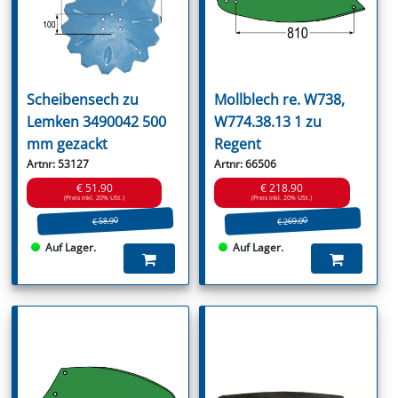
Scheibensech zu
Mollblech re. W738,
Lemken 3490042 500
W774.38.13 1 zu
mm gezackt
Regent
Artnr: 53127
Artnr: 66506
€ 51.90
€ 218.90
(Preis inkl. 20% USt.)
(Preis inkl. 20% USt.)
€ 269.00
€ 58.90
Auf Lager.
Auf Lager.