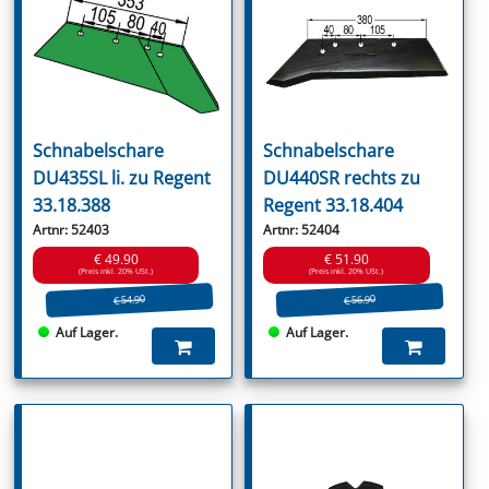
Schnabelschare
Schnabelschare
DU435SL li. zu Regent
DU440SR rechts zu
33.18.388
Regent 33.18.404
Artnr: 52403
Artnr: 52404
€ 49.90
€ 51.90
(Preis inkl. 20% USt.)
(Preis inkl. 20% USt.)
€ 54.90
€ 56.90
Auf Lager.
Auf Lager.