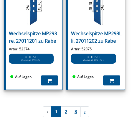
Wechselspitze MP293
Wechselspitze MP293L
re. 27011201 zu Rabe
li. 27011202 zu Rabe
Artnr: 52374
Artnr: 52375
€ 10.90
€ 10.90
(Preis inkl. 20% USt.)
(Preis inkl. 20% USt.)
Auf Lager.
Auf Lager.
‹
1
2
3
›