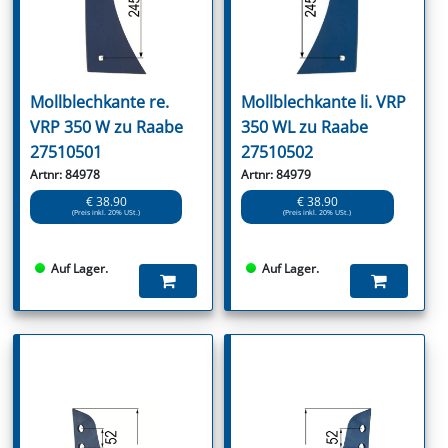
Mollblechkante re.
Mollblechkante li. VRP
VRP 350 W zu Raabe
350 WL zu Raabe
27510501
27510502
Artnr: 84978
Artnr: 84979
€ 38.90
€ 38.90
(Preis inkl. 20% USt.)
(Preis inkl. 20% USt.)
Auf Lager.
Auf Lager.