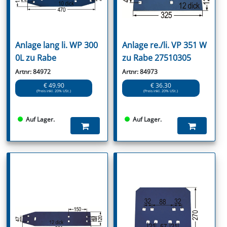
Anlage lang li. WP 300
Anlage re./li. VP 351 W
0L zu Rabe
zu Rabe 27510305
Artnr: 84972
Artnr: 84973
€ 49.90
€ 36.30
(Preis inkl. 20% USt.)
(Preis inkl. 20% USt.)
Auf Lager.
Auf Lager.