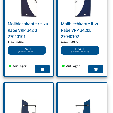
Mollblechkante re. zu
Mollblechkante li. zu
Rabe VRP 342 0
Rabe VRP 3420L
27040101
27040102
Artnr: 84976
Artnr: 84977
€ 24.90
€ 24.90
(Preis inkl. 20% USt.)
(Preis inkl. 20% USt.)
Auf Lager.
Auf Lager.