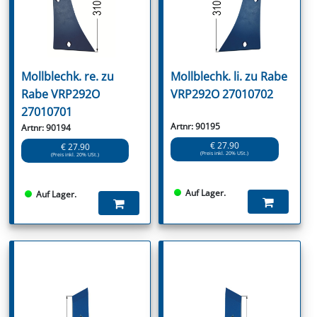
Mollblechk. re. zu
Mollblechk. li. zu Rabe
Rabe VRP292O
VRP292O 27010702
27010701
Artnr: 90195
Artnr: 90194
€ 27.90
€ 27.90
(Preis inkl. 20% USt.)
(Preis inkl. 20% USt.)
Auf Lager.
Auf Lager.