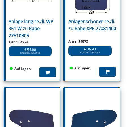
Anlage lang re./li. WP
Anlagenschoner re./li.
351 W zu Rabe
zu Rabe XP6 27081400
27510305
Artnr: 84975
Artnr: 84974
€ 36.90
€ 54.00
(Preis inkl. 20% USt.)
(Preis inkl. 20% USt.)
Auf Lager.
Auf Lager.