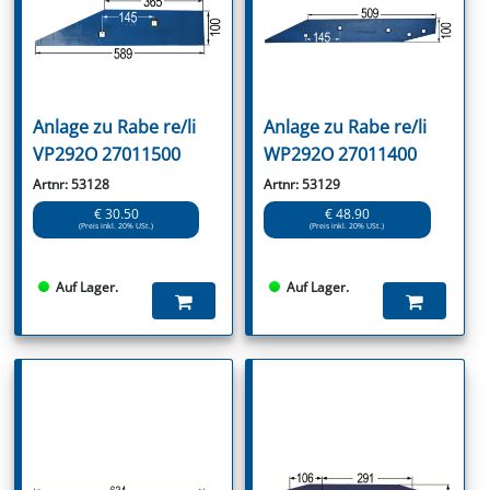
Anlage zu Rabe re/li
Anlage zu Rabe re/li
VP292O 27011500
WP292O 27011400
Artnr: 53128
Artnr: 53129
€ 30.50
€ 48.90
(Preis inkl. 20% USt.)
(Preis inkl. 20% USt.)
Auf Lager.
Auf Lager.