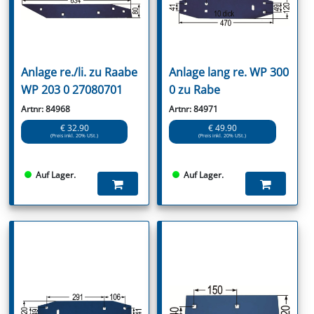
Anlage re./li. zu Raabe
Anlage lang re. WP 300
WP 203 0 27080701
0 zu Rabe
Artnr: 84968
Artnr: 84971
€ 32.90
€ 49.90
(Preis inkl. 20% USt.)
(Preis inkl. 20% USt.)
Auf Lager.
Auf Lager.