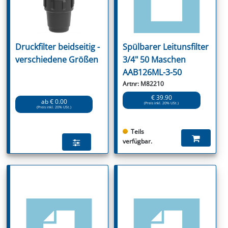
Druckfilter beidseitig -
Spülbarer Leitunsfilter
verschiedene Größen
3/4" 50 Maschen
AAB126ML-3-50
Artnr: M82210
€ 39.90
ab € 0.00
(Preis inkl. 20% USt.)
(Preis inkl. 20% USt.)
Teils
verfügbar.