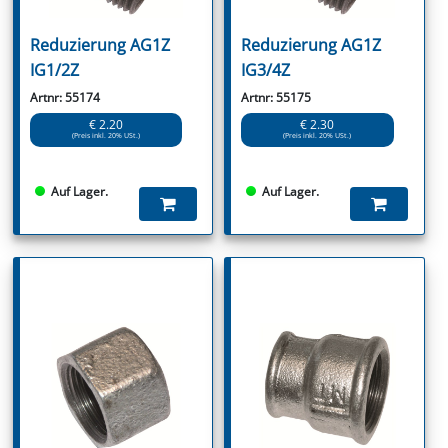
Reduzierung AG1Z
Reduzierung AG1Z
IG1/2Z
IG3/4Z
Artnr: 55174
Artnr: 55175
€ 2.20
€ 2.30
(Preis inkl. 20% USt.)
(Preis inkl. 20% USt.)
Auf Lager.
Auf Lager.