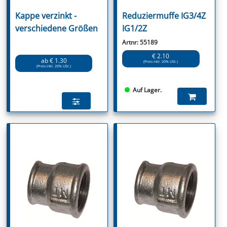
Kappe verzinkt -
Reduziermuffe IG3/4Z
verschiedene Größen
IG1/2Z
Artnr: 55189
€ 2.10
ab € 1.30
(Preis inkl. 20% USt.)
(Preis inkl. 20% USt.)
Auf Lager.