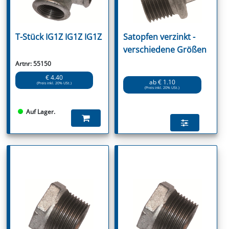
T-Stück IG1Z IG1Z IG1Z
Satopfen verzinkt -
verschiedene Größen
Artnr: 55150
€ 4.40
ab € 1.10
(Preis inkl. 20% USt.)
(Preis inkl. 20% USt.)
Auf Lager.