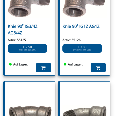
Knie 90² IG3/4Z
Knie 90² IG1Z AG1Z
AG3/4Z
Artnr: 55125
Artnr: 55126
€ 2.50
€ 3.80
(Preis inkl. 20% USt.)
(Preis inkl. 20% USt.)
Auf Lager.
Auf Lager.