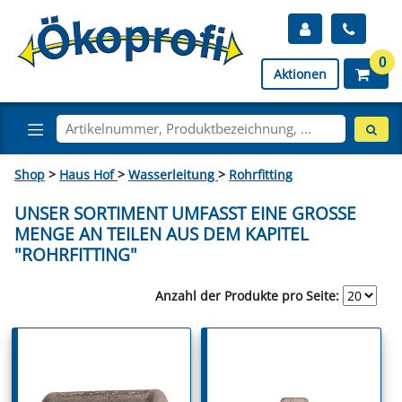
0
Aktionen
Shop
>
Haus Hof
>
Wasserleitung
>
Rohrfitting
UNSER SORTIMENT UMFASST EINE GROSSE M
ENGE AN TEILEN AUS DEM KAPITEL "
ROHRFITTING"
Anzahl der Produkte pro Seite: