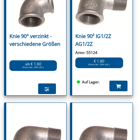
Knie 90° verzinkt -
Knie 90² IG1/2Z
verschiedene Größen
AG1/2Z
Artnr: 55124
€ 1.80
ab € 1.60
(Preis inkl. 20% USt.)
(Preis inkl. 20% USt.)
Auf Lager.