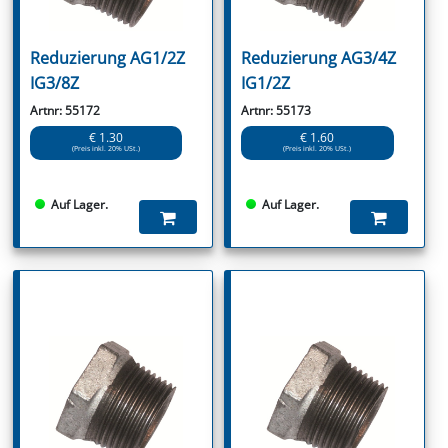
Reduzierung AG1/2Z
Reduzierung AG3/4Z
IG3/8Z
IG1/2Z
Artnr: 55172
Artnr: 55173
€ 1.30
€ 1.60
(Preis inkl. 20% USt.)
(Preis inkl. 20% USt.)
Auf Lager.
Auf Lager.