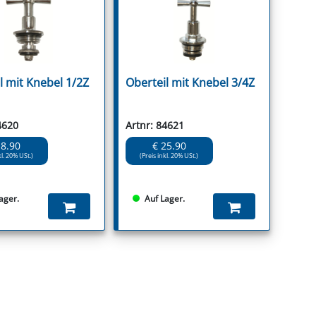
l mit Knebel 1/2Z
Oberteil mit Knebel 3/4Z
4620
Artnr: 84621
18.90
€ 25.90
kl. 20% USt.)
(Preis inkl. 20% USt.)
ager.
Auf Lager.