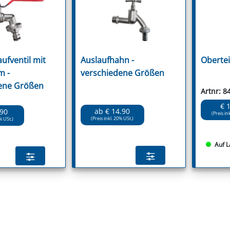
ufventil mit
Auslaufhahn -
Obertei
m -
verschiedene Größen
ene Größen
Artnr: 8
€ 
ab € 14.90
.90
(Preis in
(Preis inkl. 20% USt.)
% USt.)
Auf L