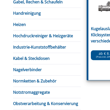
Gabel, Rechen & Schaufeln
Handreinigung
Heizen
Kugelausla
Klicksyste
Hochdruckreiniger & Heizgeräte
verschied
Industrie-Kunststoffbehälter
ab € 8
(Preis inkl. 20
Kabel & Steckdosen
Nagelverbinder
Normketten & Zubehör
Notstromaggregate
Obstverarbeitung & Konservierung