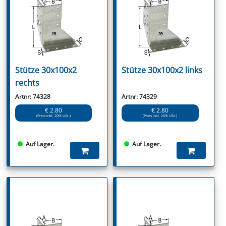
Stütze 30x100x2
Stütze 30x100x2 links
rechts
Artnr: 74328
Artnr: 74329
€ 2.80
€ 2.80
(Preis inkl. 20% USt.)
(Preis inkl. 20% USt.)
Auf Lager.
Auf Lager.