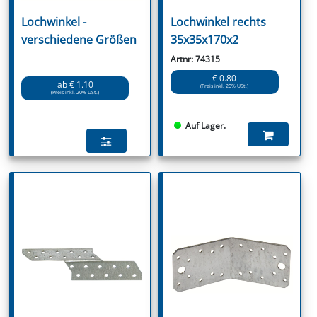
Lochwinkel -
Lochwinkel rechts
verschiedene Größen
35x35x170x2
Artnr: 74315
€ 0.80
ab € 1.10
(Preis inkl. 20% USt.)
(Preis inkl. 20% USt.)
Auf Lager.