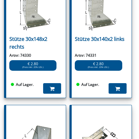
Stütze 30x148x2
Stütze 30x140x2 links
rechts
Artnr: 74330
Artnr: 74331
€ 2.80
€ 2.80
(Preis inkl. 20% USt.)
(Preis inkl. 20% USt.)
Auf Lager.
Auf Lager.