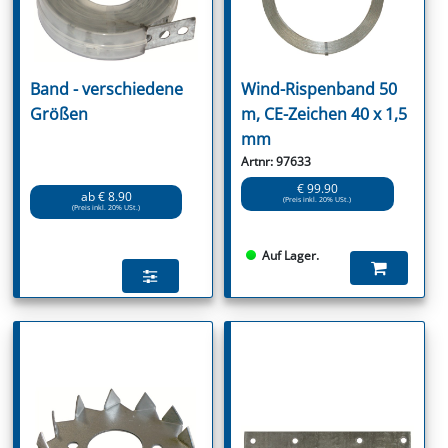
Band - verschiedene
Wind-Rispenband 50
Größen
m, CE-Zeichen 40 x 1,5
mm
Artnr: 97633
€ 99.90
ab € 8.90
(Preis inkl. 20% USt.)
(Preis inkl. 20% USt.)
Auf Lager.