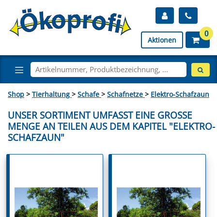
0
Aktionen
Shop
>
Tierhaltung
>
Schafe
>
Schafnetze
>
Elektro-Schafzaun
UNSER SORTIMENT UMFASST EINE GROSSE M
ENGE AN TEILEN AUS DEM KAPITEL "ELEKTRO-S
CHAFZAUN"