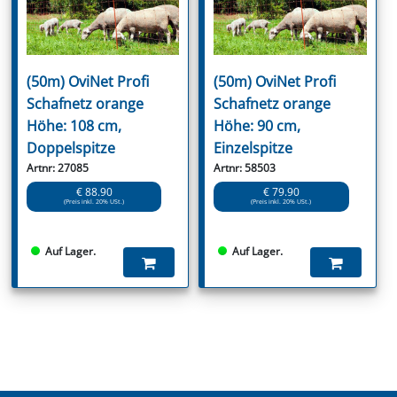
(50m) OviNet Profi
(50m) OviNet Profi
Schafnetz orange
Schafnetz orange
Höhe: 108 cm,
Höhe: 90 cm,
Doppelspitze
Einzelspitze
Artnr: 27085
Artnr: 58503
€ 88.90
€ 79.90
(Preis inkl. 20% USt.)
(Preis inkl. 20% USt.)
Auf Lager.
Auf Lager.