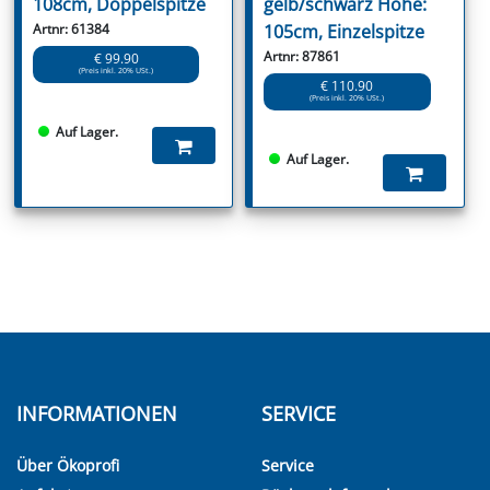
108cm, Doppelspitze
gelb/schwarz Höhe:
Artnr: 61384
105cm, Einzelspitze
Artnr: 87861
€ 99.90
(Preis inkl. 20% USt.)
€ 110.90
(Preis inkl. 20% USt.)
Auf Lager.
Auf Lager.
INFORMATIONEN
SERVICE
Über Ökoprofi
Service