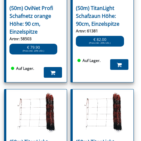
(50m) OviNet Profi
(50m) TitanLight
Schafnetz orange
Schafzaun Höhe:
Höhe: 90 cm,
90cm, Einzelspitze
Einzelspitze
Artnr: 61381
Artnr: 58503
€ 82.00
(Preis inkl. 20% USt.)
€ 79.90
(Preis inkl. 20% USt.)
Auf Lager.
Auf Lager.