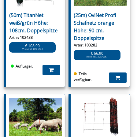
(50m) TitanNet
(25m) OviNet Profi
weiß/grün Höhe:
Schafnetz orange
108cm, Doppelspitze
Höhe: 90 cm,
Artnr: 102438
Doppelspitze
Artnr: 103282
€ 108.90
(Preis inkl. 20% USt.)
€ 66.90
(Preis inkl. 20% USt.)
Auf Lager.
Teils
verfügbar.