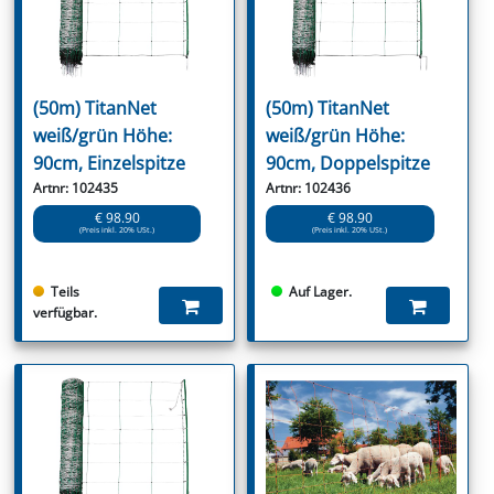
(50m) TitanNet
(50m) TitanNet
weiß/grün Höhe:
weiß/grün Höhe:
90cm, Einzelspitze
90cm, Doppelspitze
Artnr: 102435
Artnr: 102436
€ 98.90
€ 98.90
(Preis inkl. 20% USt.)
(Preis inkl. 20% USt.)
Teils
Auf Lager.
verfügbar.