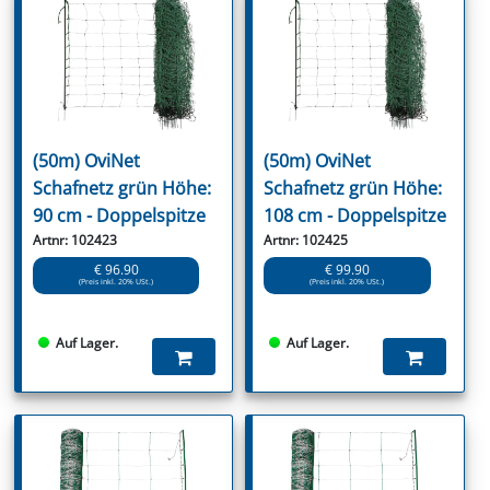
(50m) OviNet
(50m) OviNet
Schafnetz grün Höhe:
Schafnetz grün Höhe:
90 cm - Doppelspitze
108 cm - Doppelspitze
Artnr: 102423
Artnr: 102425
€ 96.90
€ 99.90
(Preis inkl. 20% USt.)
(Preis inkl. 20% USt.)
Auf Lager.
Auf Lager.