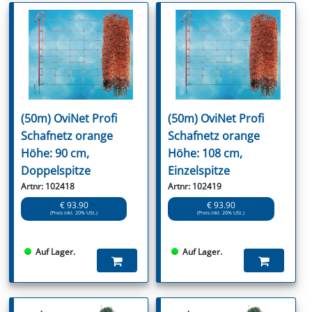
(50m) OviNet Profi
(50m) OviNet Profi
Schafnetz orange
Schafnetz orange
Höhe: 90 cm,
Höhe: 108 cm,
Doppelspitze
Einzelspitze
Artnr: 102418
Artnr: 102419
€ 93.90
€ 93.90
(Preis inkl. 20% USt.)
(Preis inkl. 20% USt.)
Auf Lager.
Auf Lager.