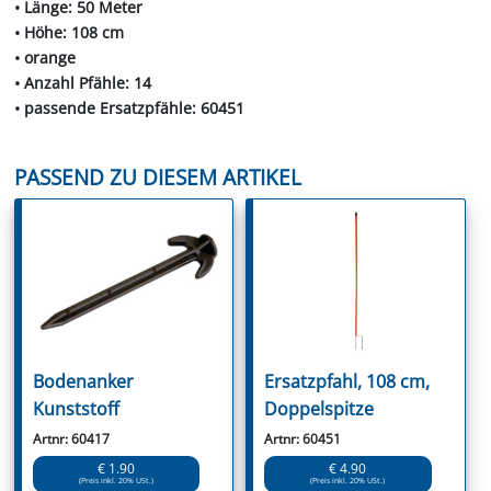
• Länge: 50 Meter
• Höhe: 108 cm
• orange
• Anzahl Pfähle: 14
• passende Ersatzpfähle: 60451
PASSEND ZU DIESEM ARTIKEL
Bodenanker
Ersatzpfahl, 108 cm,
Kunststoff
Doppelspitze
Artnr: 60417
Artnr: 60451
€ 1.90
€ 4.90
(Preis inkl. 20% USt.)
(Preis inkl. 20% USt.)