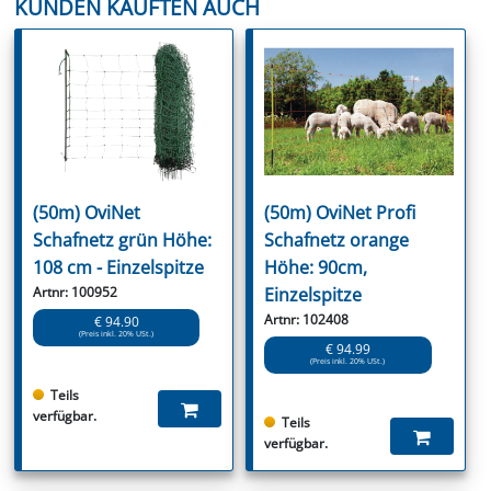
KUNDEN KAUFTEN AUCH
(50m) OviNet
(50m) OviNet Profi
Schafnetz grün Höhe:
Schafnetz orange
108 cm - Einzelspitze
Höhe: 90cm,
Artnr: 100952
Einzelspitze
Artnr: 102408
€ 94.90
(Preis inkl. 20% USt.)
€ 94.99
(Preis inkl. 20% USt.)
Teils
verfügbar.
Teils
verfügbar.