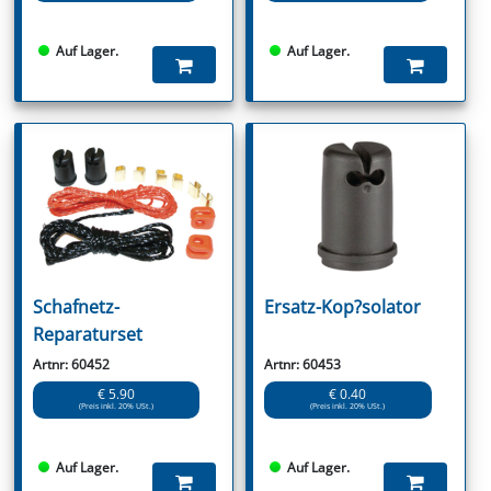
Auf Lager.
Auf Lager.
Schafnetz-
Ersatz-Kop?solator
Reparaturset
Artnr: 60452
Artnr: 60453
€ 5.90
€ 0.40
(Preis inkl. 20% USt.)
(Preis inkl. 20% USt.)
Auf Lager.
Auf Lager.