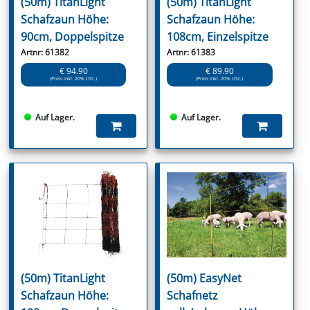
(50m) TitanLight
(50m) TitanLight
Schafzaun Höhe:
Schafzaun Höhe:
90cm, Doppelspitze
108cm, Einzelspitze
Artnr: 61382
Artnr: 61383
€ 94.90
€ 89.90
(Preis inkl. 20% USt.)
(Preis inkl. 20% USt.)
Auf Lager.
Auf Lager.
(50m) TitanLight
(50m) EasyNet
Schafzaun Höhe:
Schafnetz