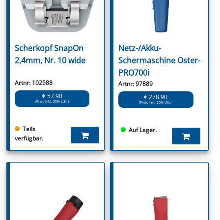
Scherkopf SnapOn
Netz-/Akku-
2,4mm, Nr. 10 wide
Schermaschine Oster-
PRO700i
Artnr: 102588
Artnr: 97889
€ 57.90
€ 278.90
(Preis inkl. 20% USt.)
(Preis inkl. 20% USt.)
Teils
Auf Lager.
verfügbar.