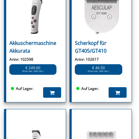
Akkuschermaschine
Scherkopf für
Akkurata
GT405/GT410
Artnr: 102598
Artnr: 102617
€ 249.00
€ 46.50
(Preis inkl. 20% USt.)
(Preis inkl. 20% USt.)
Auf Lager.
Auf Lager.