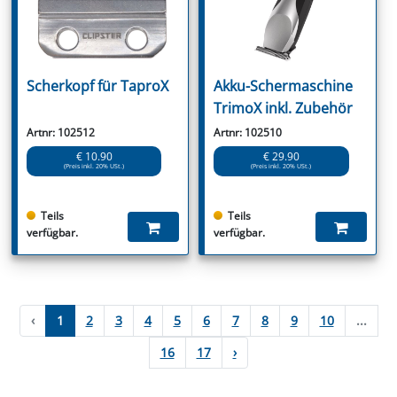
Scherkopf für TaproX
Akku-Schermaschine
TrimoX inkl. Zubehör
Artnr: 102512
Artnr: 102510
€ 10.90
€ 29.90
(Preis inkl. 20% USt.)
(Preis inkl. 20% USt.)
Teils
Teils
verfügbar.
verfügbar.
‹
1
2
3
4
5
6
7
8
9
10
...
16
17
›