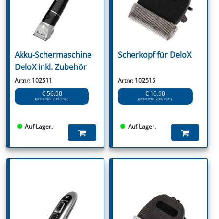
Akku-Schermaschine
Scherkopf für DeloX
DeloX inkl. Zubehör
Artnr: 102511
Artnr: 102515
€ 56.90
€ 10.90
(Preis inkl. 20% USt.)
(Preis inkl. 20% USt.)
Auf Lager.
Auf Lager.