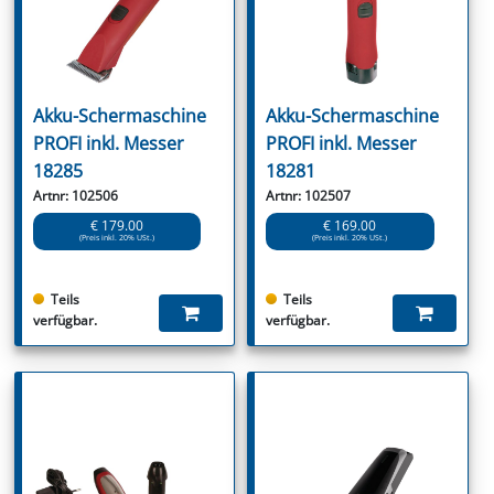
Akku-Schermaschine
Akku-Schermaschine
PROFI inkl. Messer
PROFI inkl. Messer
18285
18281
Artnr: 102506
Artnr: 102507
€ 179.00
€ 169.00
(Preis inkl. 20% USt.)
(Preis inkl. 20% USt.)
Teils
Teils
verfügbar.
verfügbar.