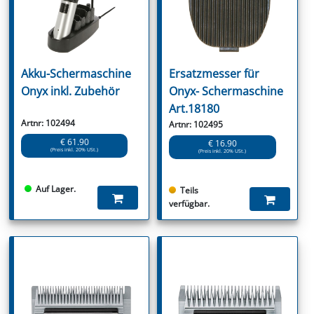
Akku-Schermaschine
Ersatzmesser für
Onyx inkl. Zubehör
Onyx- Schermaschine
Art.18180
Artnr: 102494
Artnr: 102495
€ 61.90
€ 16.90
(Preis inkl. 20% USt.)
(Preis inkl. 20% USt.)
Auf Lager.
Teils
verfügbar.