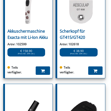
Akkuschermaschine
Scherkopf für
Exacta mit Li-Ion Akku
GT415/GT420
Artnr: 102599
Artnr: 102618
€ 158.90
€ 38.90
(Preis inkl. 20% USt.)
(Preis inkl. 20% USt.)
Teils
Teils
verfügbar.
verfügbar.