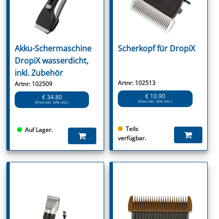
Akku-Schermaschine
Scherkopf für DropiX
DropiX wasserdicht,
inkl. Zubehör
Artnr: 102513
Artnr: 102509
€ 10.90
€ 34.80
(Preis inkl. 20% USt.)
(Preis inkl. 20% USt.)
Teils
Auf Lager.
verfügbar.