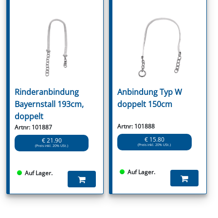
Rinderanbindung
Anbindung Typ W
Bayernstall 193cm,
doppelt 150cm
doppelt
Artnr: 101888
Artnr: 101887
€ 15.80
€ 21.90
(Preis inkl. 20% USt.)
(Preis inkl. 20% USt.)
Auf Lager.
Auf Lager.