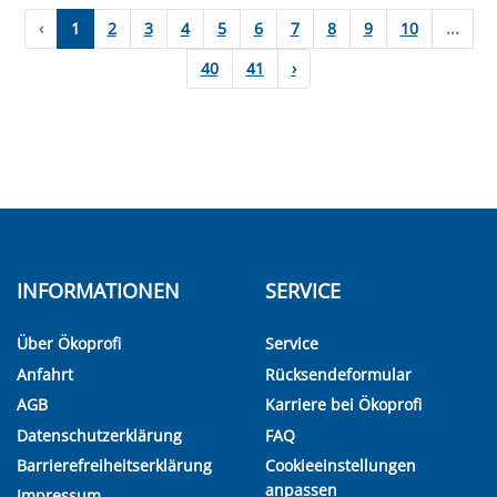
‹
1
2
3
4
5
6
7
8
9
10
...
40
41
›
INFORMATIONEN
SERVICE
Über Ökoprofi
Service
Anfahrt
Rücksendeformular
AGB
Karriere bei Ökoprofi
Datenschutzerklärung
FAQ
Barrierefreiheitserklärung
Cookieeinstellungen
anpassen
Impressum