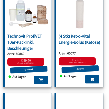
Technovit ProfiVET
(4 Stk) Ket-o-Vital
10er-Pack inkl.
Energie-Bolus (Ketose)
Beschleuniger
Artnr: 60077
Artnr: 89869
€ 25.90
€ 89.90
(Preis inkl. 20% USt.)
(Preis inkl. 20% USt.)
€ 29.90
€ 105.90
Auf Lager.
Auf Lager.