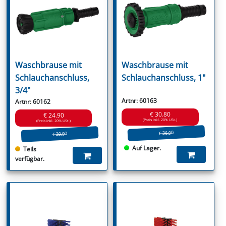
Waschbrause mit
Waschbrause mit
Schlauchanschluss,
Schlauchanschluss, 1"
3/4"
Artnr: 60163
Artnr: 60162
€ 30.80
€ 24.90
(Preis inkl. 20% USt.)
(Preis inkl. 20% USt.)
€ 36.90
€ 29.90
Auf Lager.
Teils
verfügbar.