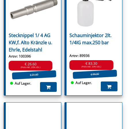
Stecknippel 1/ 4 AG
Schauminjektor 2lt.
KW,f. Alto Kränzle u.
1/4IG max.250 bar
Ehrle, Edelstahl
Artnr: 89936
Artnr: 100396
€ 83.30
€ 26.60
(Preis inkl. 20% USt.)
(Preis inkl. 20% USt.)
€ 99.90
€ 31.90
Auf Lager.
Auf Lager.