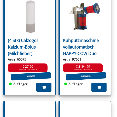
(4 Stk) Calzogol
Kuhputzmaschine
Kalzium-Bolus
vollautomatisch
(Milchfieber)
HAPPY-COW Duo
Artnr: 60075
Artnr: 97661
€ 27.90
€ 2194.99
(Preis inkl. 20% USt.)
(Preis inkl. 20% USt.)
€ 2359.00
€ 33.90
Auf Lager.
Auf Lager.