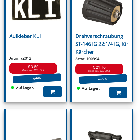
Aufkleber KL I
Drehverschraubung
ST-146 IG 22:1/4 IG, für
Kärcher
Artnr: 72012
Artnr: 100394
€ 3.80
€ 21.10
(Preis inkl. 20% USt.)
(Preis inkl. 20% USt.)
€ 4.50
€ 25.30
Auf Lager.
Auf Lager.