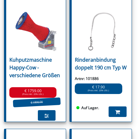
Kuhputzmaschine
Rinderanbindung
Happy-Cow -
doppelt 190 cm Typ W
verschiedene Größen
Artnr: 101886
€ 17.90
€ 1759.00
(Preis inkl. 20% USt.)
(Preis inkl. 20% USt.)
€ 1899.00
Auf Lager.