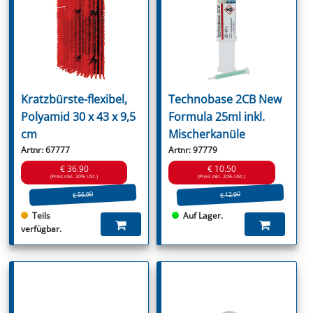
Kratzbürste-flexibel,
Technobase 2CB New
Polyamid 30 x 43 x 9,5
Formula 25ml inkl.
cm
Mischerkanüle
Artnr: 67777
Artnr: 97779
€ 36.90
€ 10.50
(Preis inkl. 20% USt.)
(Preis inkl. 20% USt.)
€ 56.90
€ 12.90
Teils
Auf Lager.
verfügbar.