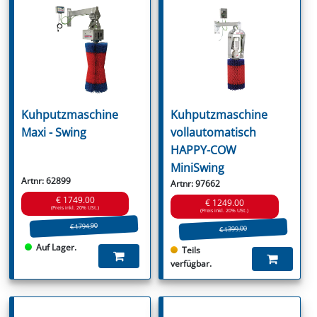
Kuhputzmaschine
Kuhputzmaschine
Maxi - Swing
vollautomatisch
HAPPY-COW
MiniSwing
Artnr: 62899
Artnr: 97662
€ 1749.00
€ 1249.00
(Preis inkl. 20% USt.)
(Preis inkl. 20% USt.)
€ 1794.90
€ 1399.00
Auf Lager.
Teils
verfügbar.