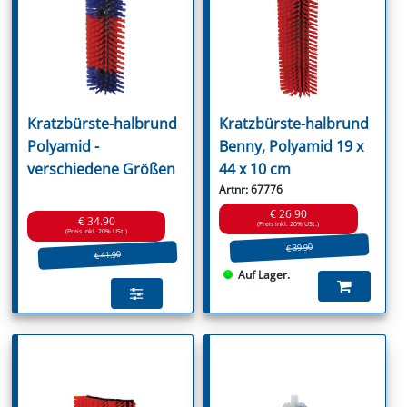
Kratzbürste-halbrund
Kratzbürste-halbrund
Polyamid -
Benny, Polyamid 19 x
verschiedene Größen
44 x 10 cm
Artnr: 67776
€ 26.90
€ 34.90
(Preis inkl. 20% USt.)
(Preis inkl. 20% USt.)
€ 39.90
€ 41.90
Auf Lager.