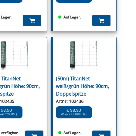
 Lager.
Auf Lager.
 TitanNet
(50m) TitanNet
grün Höhe: 90cm,
weiß/grün Höhe: 90cm,
spitze
Doppelspitze
 102435
Artnr: 102436
 98.90
€ 98.90
inkl. 20% USt.)
(Preis inkl. 20% USt.)
s verfügbar.
Auf Lager.