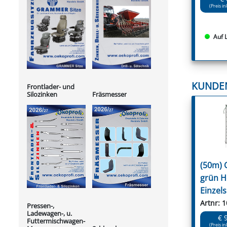
(Preis in
Auf 
KUNDE
Frontlader- und
Silozinken
Fräsmesser
(50m) 
grün H
Einzels
Artnr: 
Pressen-,
Ladewagen-, u.
€ 
Futtermischwagen-
(Preis in