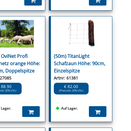
 OviNet Profi
(50m) TitanLight
netz orange Höhe:
Schafzaun Höhe: 90cm,
m, Doppelspitze
Einzelspitze
 27085
Artnr: 61381
 88.90
€ 82.00
inkl. 20% USt.)
(Preis inkl. 20% USt.)
 Lager.
Auf Lager.