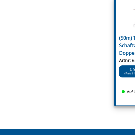
(50m) 
Schafz
Doppel
Artnr: 
€ 
(Preis in
Auf 