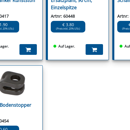
nker Kunststoff
Ersatzpfahl, 90 cm,
Schaf
Einzelspitze
60417
Artnr: 60448
Artnr:
1.90
€ 3.80
kl. 20% USt.)
(Preis inkl. 20% USt.)
(Preis 
Lager.
Auf Lager.
Auf
-Bodenstopper
60454
0.60