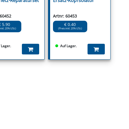
netz-Reparaturset
Ersatz-Kop?solator
 60452
Artnr: 60453
€ 5.90
€ 0.40
inkl. 20% USt.)
(Preis inkl. 20% USt.)
 Lager.
Auf Lager.