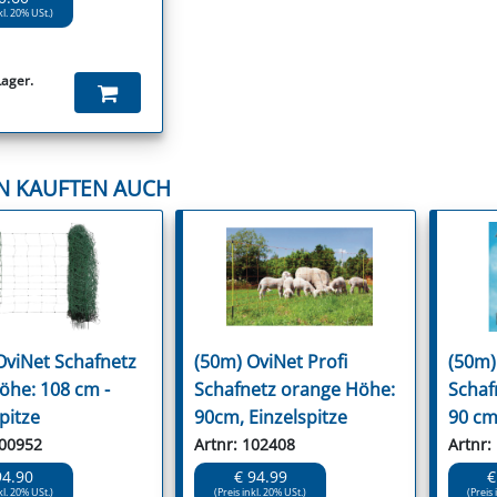
kl. 20% USt.)
Lager.
N KAUFTEN AUCH
OviNet Schafnetz
(50m) OviNet Profi
(50m)
öhe: 108 cm -
Schafnetz orange Höhe:
Schaf
pitze
90cm, Einzelspitze
90 cm
100952
Artnr: 102408
Artnr:
94.90
€ 94.99
€
kl. 20% USt.)
(Preis inkl. 20% USt.)
(Preis 