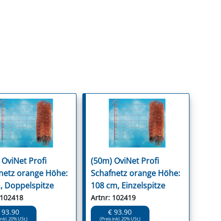
 OviNet Profi
(50m) OviNet Profi
netz orange Höhe:
Schafnetz orange Höhe:
, Doppelspitze
108 cm, Einzelspitze
 102418
Artnr: 102419
 93.90
€ 93.90
inkl. 20% USt.)
(Preis inkl. 20% USt.)