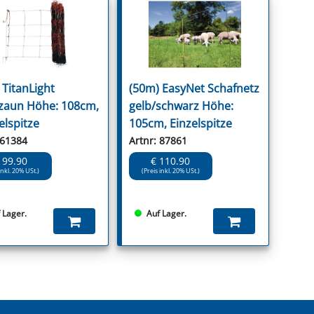
 TitanLight
(50m) EasyNet Schafnetz
zaun Höhe: 108cm,
gelb/schwarz Höhe:
lspitze
105cm, Einzelspitze
 61384
Artnr: 87861
 99.90
€ 110.90
inkl. 20% USt.)
(Preis inkl. 20% USt.)
 Lager.
Auf Lager.