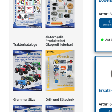
Bodena
Artnr: 
€ 
(Preis in
ek-tech (alle
Auf 
Produkte bei
Ökoprofi lieferbar)
Traktorkataloge
Ersatz
Grammer Sitze
Drill- und Sätechnik
Artnr: 
€ 