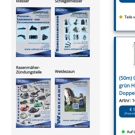
Messer
Schlegelmesser
Teils 
Rasenmäher-
Weidezaun
Zündungsteile
(50m) 
grün H
Doppel
Artnr: 
€ 
(Preis in
Auf 