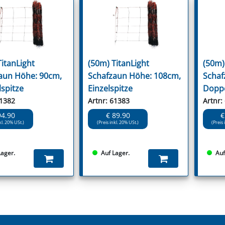
TitanLight
(50m) TitanLight
(50m)
aun Höhe: 90cm,
Schafzaun Höhe: 108cm,
Schaf
spitze
Einzelspitze
Doppe
61382
Artnr: 61383
Artnr:
94.90
€ 89.90
€
kl. 20% USt.)
(Preis inkl. 20% USt.)
(Preis 
Lager.
Auf Lager.
Auf