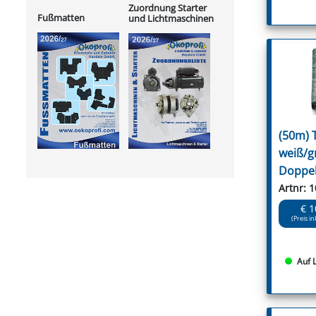
Zuordnung Starter
Fußmatten
und Lichtmaschinen
(50m) 
weiß/g
Doppel
Artnr: 
€ 1
(Preis in
Auf 