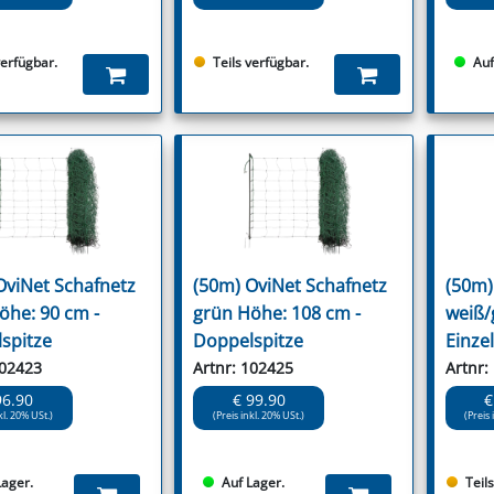
verfügbar.
Teils verfügbar.
Auf
OviNet Schafnetz
(50m) OviNet Schafnetz
(50m)
öhe: 90 cm -
grün Höhe: 108 cm -
weiß/
spitze
Doppelspitze
Einzel
102423
Artnr: 102425
Artnr:
96.90
€ 99.90
€
kl. 20% USt.)
(Preis inkl. 20% USt.)
(Preis 
Lager.
Auf Lager.
Teil