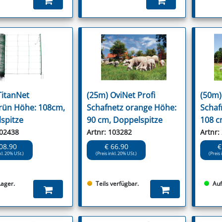
TitanNet
(25m) OviNet Profi
(50m)
rün Höhe: 108cm,
Schafnetz orange Höhe:
Schaf
spitze
90 cm, Doppelspitze
108 c
102438
Artnr: 103282
Artnr:
08.90
€ 66.90
€
kl. 20% USt.)
(Preis inkl. 20% USt.)
(Preis 
Lager.
Teils verfügbar.
Auf