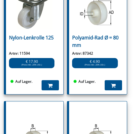
Nylon-Lenkrolle 125
Polyamid-Rad Ø = 80
mm
Artnr: 11594
Artnr: 87342
€ 17.90
€ 4.90
(Preis inkl. 20% USt.)
(Preis inkl. 20% USt.)
Auf Lager.
Auf Lager.