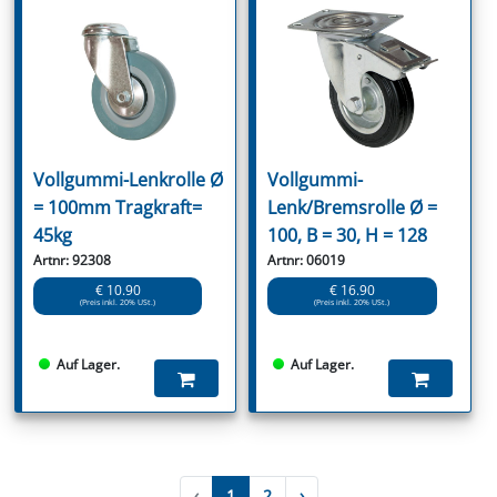
Vollgummi-Lenkrolle Ø
Vollgummi-
= 100mm Tragkraft=
Lenk/Bremsrolle Ø =
45kg
100, B = 30, H = 128
Artnr: 92308
Artnr: 06019
€ 10.90
€ 16.90
(Preis inkl. 20% USt.)
(Preis inkl. 20% USt.)
Auf Lager.
Auf Lager.
‹
1
2
›