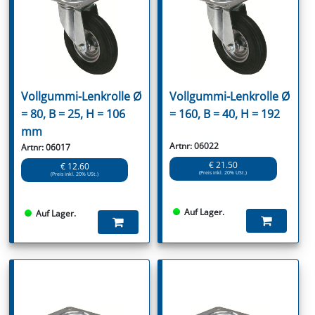
Vollgummi-Lenkrolle Ø
Vollgummi-Lenkrolle Ø
= 80, B = 25, H = 106
= 160, B = 40, H = 192
mm
Artnr: 06022
Artnr: 06017
€ 21.50
€ 12.60
(Preis inkl. 20% USt.)
(Preis inkl. 20% USt.)
Auf Lager.
Auf Lager.