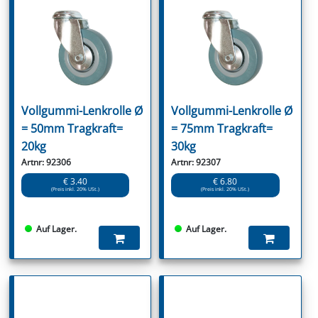
Vollgummi-Lenkrolle Ø
Vollgummi-Lenkrolle Ø
= 50mm Tragkraft=
= 75mm Tragkraft=
20kg
30kg
Artnr: 92306
Artnr: 92307
€ 3.40
€ 6.80
(Preis inkl. 20% USt.)
(Preis inkl. 20% USt.)
Auf Lager.
Auf Lager.