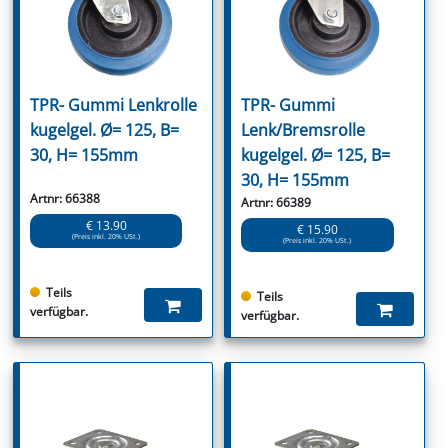
TPR- Gummi Lenkrolle
TPR- Gummi
kugelgel. Ø= 125, B=
Lenk/Bremsrolle
30, H= 155mm
kugelgel. Ø= 125, B=
30, H= 155mm
Artnr: 66388
Artnr: 66389
€ 13.90
€ 15.90
(Preis inkl. 20% USt.)
(Preis inkl. 20% USt.)
Teils
Teils
verfügbar.
verfügbar.