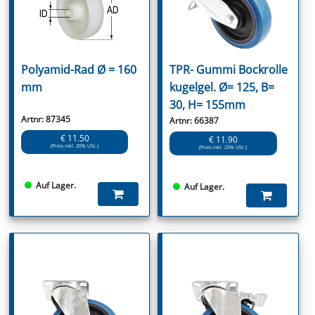
Polyamid-Rad Ø = 160
TPR- Gummi Bockrolle
mm
kugelgel. Ø= 125, B=
30, H= 155mm
Artnr: 87345
Artnr: 66387
€ 11.50
€ 11.90
(Preis inkl. 20% USt.)
(Preis inkl. 20% USt.)
Auf Lager.
Auf Lager.