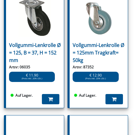
Vollgummi-Lenkrolle Ø
Vollgummi-Lenkrolle Ø
= 125, B = 37, H = 152
= 125mm Tragkraft=
mm
50kg
Artnr: 06035
Artnr: 87352
€ 11.90
€ 12.90
(Preis inkl. 20% USt.)
(Preis inkl. 20% USt.)
Auf Lager.
Auf Lager.