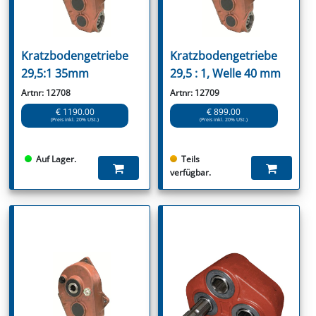
Kratzbodengetriebe
Kratzbodengetriebe
29,5:1 35mm
29,5 : 1, Welle 40 mm
Artnr: 12708
Artnr: 12709
€ 1190.00
€ 899.00
(Preis inkl. 20% USt.)
(Preis inkl. 20% USt.)
Auf Lager.
Teils
verfügbar.