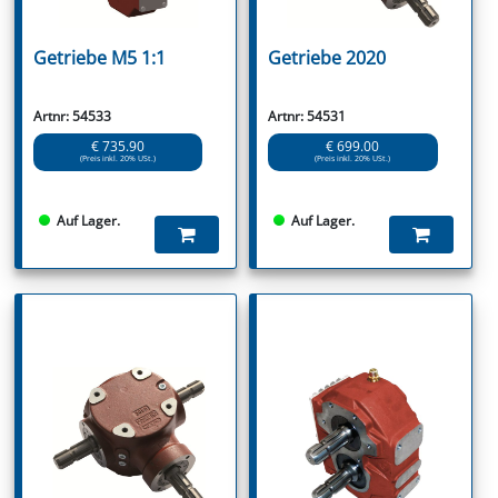
Getriebe M5 1:1
Getriebe 2020
Artnr: 54533
Artnr: 54531
€ 735.90
€ 699.00
(Preis inkl. 20% USt.)
(Preis inkl. 20% USt.)
Auf Lager.
Auf Lager.