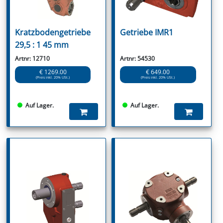
Kratzbodengetriebe
Getriebe IMR1
29,5 : 1 45 mm
Artnr: 12710
Artnr: 54530
€ 1269.00
€ 649.00
(Preis inkl. 20% USt.)
(Preis inkl. 20% USt.)
Auf Lager.
Auf Lager.