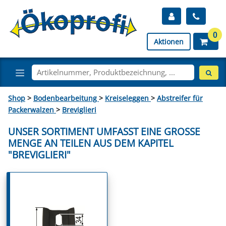
0
Aktionen
Shop
>
Bodenbearbeitung
>
Kreiseleggen
>
Abstreifer für
Packerwalzen
>
Breviglieri
UNSER SORTIMENT UMFASST EINE GROSSE M
ENGE AN TEILEN AUS DEM KAPITEL "
BREVIGLIERI"