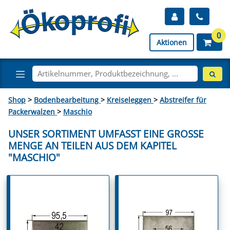
0
Aktionen
Shop
>
Bodenbearbeitung
>
Kreiseleggen
>
Abstreifer für
Packerwalzen
>
Maschio
UNSER SORTIMENT UMFASST EINE GROSSE M
ENGE AN TEILEN AUS DEM KAPITEL "
MASCHIO"