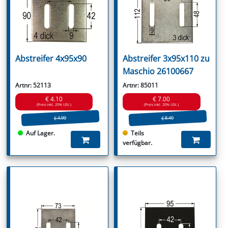
Abstreifer 4x95x90
Abstreifer 3x95x110 zu
Maschio 26100667
Artnr: 52113
Artnr: 85011
€ 4.10
€ 7.00
(Preis inkl. 20% USt.)
(Preis inkl. 20% USt.)
€ 4.90
€ 8.40
Auf Lager.
Teils
verfügbar.