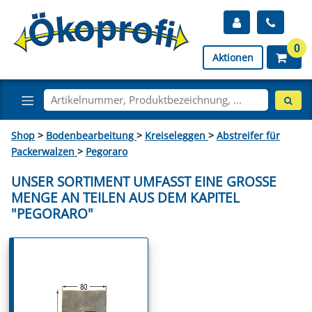
0
Aktionen
Shop
>
Bodenbearbeitung
>
Kreiseleggen
>
Abstreifer für
Packerwalzen
>
Pegoraro
UNSER SORTIMENT UMFASST EINE GROSSE M
ENGE AN TEILEN AUS DEM KAPITEL "
PEGORARO"