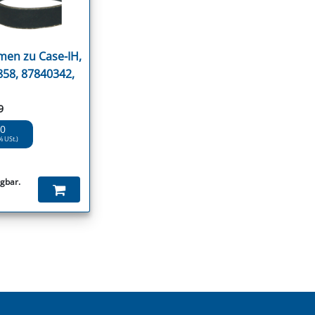
men zu Case-IH,
58, 87840342,
9
20
% USt.)
ügbar.