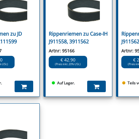
men zu JD
Rippenriemen zu Case-IH
Rippen
L111599
J911558, 3911562
J91156
7
Artnr: 95166
Artnr: 9
90
€ 42.90
€ 
% USt.)
(Preis inkl. 20% USt.)
(Preis in
r.
Auf Lager.
Teils 