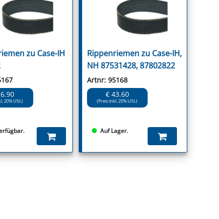
riemen zu Case-IH
Rippenriemen zu Case-IH,
2
NH 87531428, 87802822
5167
Artnr: 95168
26.90
€ 43.60
kl. 20% USt.)
(Preis inkl. 20% USt.)
verfügbar.
Auf Lager.