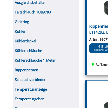
Ausgleichsbehälter
Faltschlauch TUBANO
Gleitring
Rippenrie
Kühler
L114292, 
Artnr: 9507
Kühlerdeckel
€ 51.
Kühlerschläuche
(Preis inkl. 20
Kühlerschläuche 1 Meter
Auf Lage
Rippenriemen
Schlauchverbinder
Temperaturanzeige
Temperaturgeber