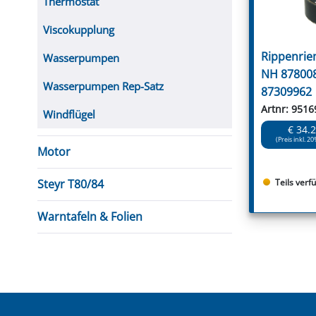
Thermostat
Viscokupplung
Rippenrie
Wasserpumpen
NH 878008
Wasserpumpen Rep-Satz
87309962
Artnr: 9516
Windflügel
€ 34.
(Preis inkl. 20
Motor
Teils verf
Steyr T80/84
Warntafeln & Folien