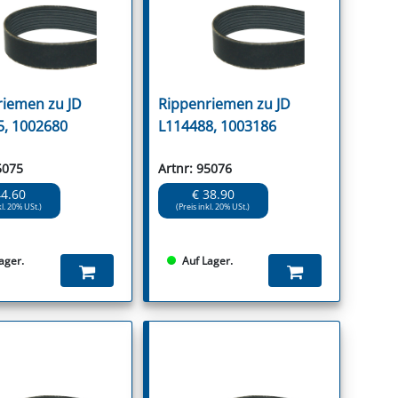
riemen zu JD
Rippenriemen zu JD
5, 1002680
L114488, 1003186
5075
Artnr: 95076
44.60
€ 38.90
kl. 20% USt.)
(Preis inkl. 20% USt.)
ager.
Auf Lager.