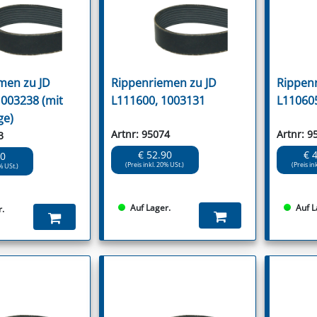
men zu JD
Rippenriemen zu JD
Rippen
1003238 (mit
L111600, 1003131
L11060
ge)
Artnr: 95074
Artnr: 9
3
€ 52.90
€ 
90
(Preis inkl. 20% USt.)
(Preis in
% USt.)
Auf Lager.
Auf L
r.