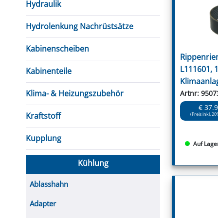
Hydraulik
Hydrolenkung Nachrüstsätze
Kabinenscheiben
Rippenrie
L111601, 
Kabinenteile
Klimaanla
Klima- & Heizungszubehör
Artnr: 9507
€ 37.
Kraftstoff
(Preis inkl. 20
Kupplung
Auf Lage
Kühlung
Ablasshahn
Adapter