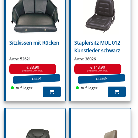
Sitzkissen mit Rücken
Staplersitz MUL 012
Kunstleder schwarz
Artnr: 52621
Artnr: 38026
€ 38.90
€ 148.90
(Preis inkl. 20% USt.)
(Preis inkl. 20% USt.)
€ 168.90
€ 46.90
Auf Lager.
Auf Lager.