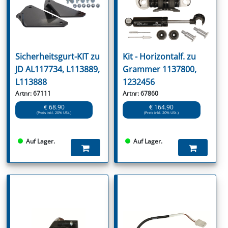
Sicherheitsgurt-KIT zu
Kit - Horizontalf. zu
JD AL117734, L113889,
Grammer 1137800,
L113888
1232456
Artnr: 67111
Artnr: 67860
€ 68.90
€ 164.90
(Preis inkl. 20% USt.)
(Preis inkl. 20% USt.)
Auf Lager.
Auf Lager.