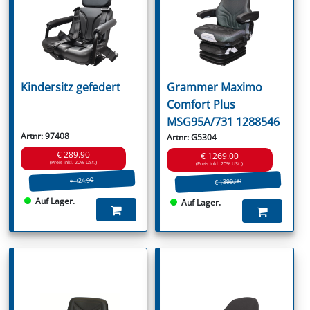
Kindersitz gefedert
Grammer Maximo
Comfort Plus
MSG95A/731 1288546
Artnr: 97408
Artnr: G5304
€ 289.90
€ 1269.00
(Preis inkl. 20% USt.)
(Preis inkl. 20% USt.)
€ 324.90
€ 1399.00
Auf Lager.
Auf Lager.