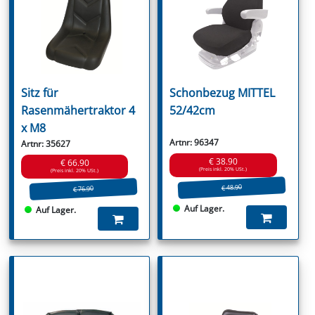
Sitz für
Schonbezug MITTEL
Rasenmähertraktor 4
52/42cm
x M8
Artnr: 96347
Artnr: 35627
€ 38.90
€ 66.90
(Preis inkl. 20% USt.)
(Preis inkl. 20% USt.)
€ 48.90
€ 76.90
Auf Lager.
Auf Lager.