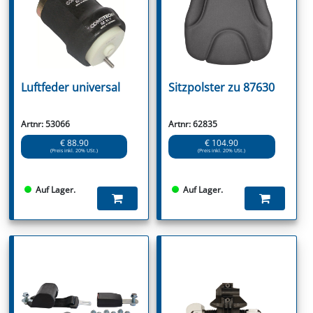
Luftfeder universal
Sitzpolster zu 87630
Artnr: 53066
Artnr: 62835
€ 88.90
€ 104.90
(Preis inkl. 20% USt.)
(Preis inkl. 20% USt.)
Auf Lager.
Auf Lager.