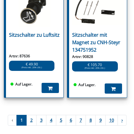
Sitzschalter zu Luftsitz
Sitzschalter mit
Magnet zu CNH-Steyr
134751952
Artnr: 87636
Artnr: 90828
€ 49.90
€ 105.70
(Preis inkl. 20% USt.)
(Preis inkl. 20% USt.)
Auf Lager.
Auf Lager.
‹
1
2
3
4
5
6
7
8
9
10
›