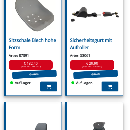
Sitzschale Blech hohe
Sicherheitsgurt mit
Form
Aufroller
Artnr: 87391
Artnr: 53061
€ 132.40
€ 29.90
(Preis inkl. 20% USt.)
(Preis inkl. 20% USt.)
€ 158.90
€ 35.90
Auf Lager.
Auf Lager.