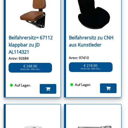
Beifahrersitz= 67112
Beifahrersitz zu CNH
klappbar zu JD
aus Kunstleder
AL114321
Artnr: 97410
Artnr: 92684
€ 218.90
€ 248.90
(Preis inkl. 20% USt.)
(Preis inkl. 20% USt.)
Auf Lager.
Auf Lager.