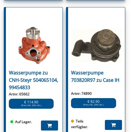
Wasserpumpe zu
Wasserpumpe
CNH-Steyr 504065104,
703820R97 zu Case IH
99454833
Artnr: 74890
Artnr: 65662
€ 82.90
€ 114.90
(Preis inkl. 20% USt.)
(Preis inkl. 20% USt.)
Teils
Auf Lager.
verfügbar.