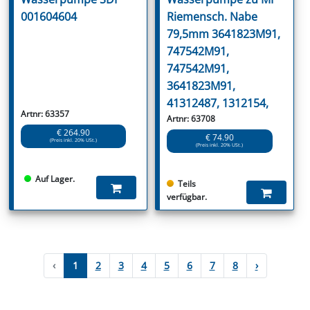
001604604
Riemensch. Nabe
79,5mm 3641823M91,
747542M91,
747542M91,
3641823M91,
41312487, 1312154,
Artnr: 63357
Artnr: 63708
€ 264.90
€ 74.90
(Preis inkl. 20% USt.)
(Preis inkl. 20% USt.)
Auf Lager.
Teils
verfügbar.
‹
1
2
3
4
5
6
7
8
›