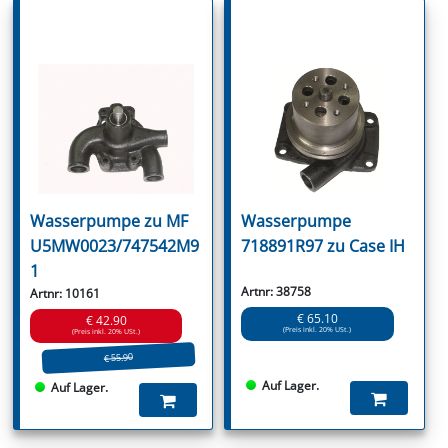
Wasserpumpe zu MF
Wasserpumpe
U5MW0023/747542M9
718891R97 zu Case IH
1
Artnr: 38758
Artnr: 10161
€ 65.10
€ 42.90
(Preis inkl. 20% USt.)
(Preis inkl. 20% USt.)
€ 55.90
Auf Lager.
Auf Lager.