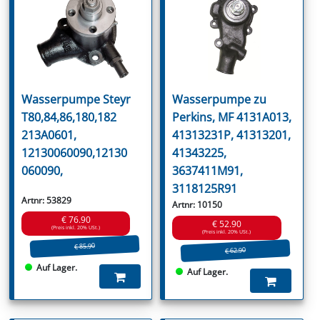
Wasserpumpe Steyr
Wasserpumpe zu
T80,84,86,180,182
Perkins, MF 4131A013,
213A0601,
41313231P, 41313201,
12130060090,12130
41343225,
060090,
3637411M91,
3118125R91
Artnr: 53829
Artnr: 10150
€ 76.90
€ 52.90
(Preis inkl. 20% USt.)
(Preis inkl. 20% USt.)
€ 85.90
€ 62.90
Auf Lager.
Auf Lager.