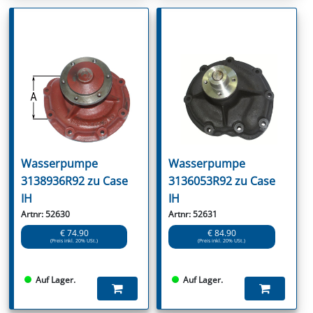
Wasserpumpe
Wasserpumpe
3138936R92 zu Case
3136053R92 zu Case
IH
IH
Artnr: 52630
Artnr: 52631
€ 74.90
€ 84.90
(Preis inkl. 20% USt.)
(Preis inkl. 20% USt.)
Auf Lager.
Auf Lager.