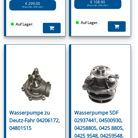
€ 108.90
€ 299.00
(Preis inkl. 20% USt.)
(Preis inkl. 20% USt.)
Auf Lager.
Auf Lager.
Wasserpumpe zu
Wasserpumpe SDF
Deutz-Fahr 04206172,
02937441, 04500930,
04801515
04258805, 0425 8805,
0425 9548, 04259548,