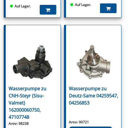
Auf Lager.
Auf Lager.
Wasserpumpe zu
Wasserpumpe zu
CNH-Steyr (Sisu-
Deutz-Same 04259547,
Valmet)
04256853
162000060750,
47107748
Artnr: 90721
Artnr: 98238