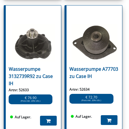
Wasserpumpe
Wasserpumpe A77703
3132739R92 zu Case
zu Case IH
IH
Artnr: 52634
Artnr: 52633
€ 72.70
€ 76.90
(Preis inkl. 20% USt.)
(Preis inkl. 20% USt.)
Auf Lager.
Auf Lager.