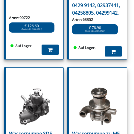
0429 9142, 02937441,
04258805, 04299142,
Artnr: 90722
Artnr: 63352
€ 126.60
€ 78.90
(Preis inkl. 20% USt.)
(Preis inkl. 20% USt.)
Auf Lager.
Auf Lager.
Wasserpumpe SDF
Wasserpumpe zu MF