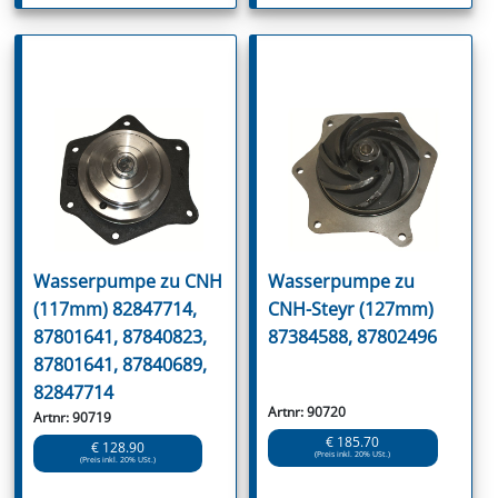
Wasserpumpe zu CNH
Wasserpumpe zu
(117mm) 82847714,
CNH-Steyr (127mm)
87801641, 87840823,
87384588, 87802496
87801641, 87840689,
82847714
Artnr: 90720
Artnr: 90719
€ 185.70
€ 128.90
(Preis inkl. 20% USt.)
(Preis inkl. 20% USt.)