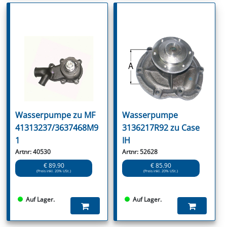
Wasserpumpe zu MF
Wasserpumpe
41313237/3637468M9
3136217R92 zu Case
1
IH
Artnr: 40530
Artnr: 52628
€ 89.90
€ 85.90
(Preis inkl. 20% USt.)
(Preis inkl. 20% USt.)
Auf Lager.
Auf Lager.