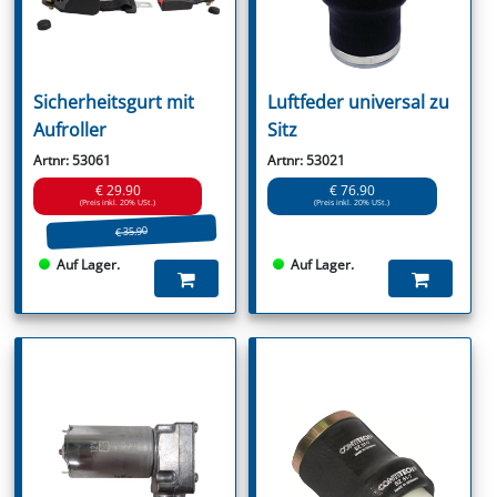
Sicherheitsgurt mit
Luftfeder universal zu
Aufroller
Sitz
Artnr: 53061
Artnr: 53021
€ 29.90
€ 76.90
(Preis inkl. 20% USt.)
(Preis inkl. 20% USt.)
€ 35.90
Auf Lager.
Auf Lager.