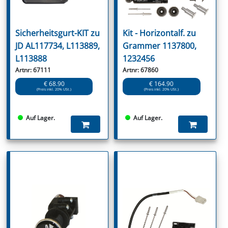
Sicherheitsgurt-KIT zu
Kit - Horizontalf. zu
JD AL117734, L113889,
Grammer 1137800,
L113888
1232456
Artnr: 67111
Artnr: 67860
€ 68.90
€ 164.90
(Preis inkl. 20% USt.)
(Preis inkl. 20% USt.)
Auf Lager.
Auf Lager.