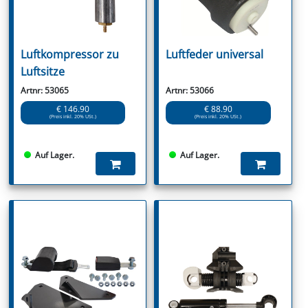
Luftkompressor zu
Luftfeder universal
Luftsitze
Artnr: 53065
Artnr: 53066
€ 146.90
€ 88.90
(Preis inkl. 20% USt.)
(Preis inkl. 20% USt.)
Auf Lager.
Auf Lager.