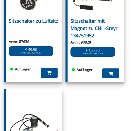
Sitzschalter zu Luftsitz
Sitzschalter mit
Magnet zu CNH-Steyr
134751952
Artnr: 87636
Artnr: 90828
€ 49.90
€ 105.70
(Preis inkl. 20% USt.)
(Preis inkl. 20% USt.)
Auf Lager.
Auf Lager.