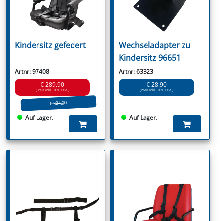
Kindersitz gefedert
Wechseladapter zu
Kindersitz 96651
Artnr: 97408
Artnr: 63323
€ 289.90
€ 28.90
(Preis inkl. 20% USt.)
(Preis inkl. 20% USt.)
€ 324.90
Auf Lager.
Auf Lager.