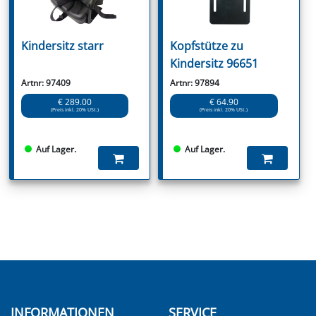
Kindersitz starr
Kopfstütze zu
Kindersitz 96651
Artnr: 97409
Artnr: 97894
€ 289.00
€ 64.90
(Preis inkl. 20% USt.)
(Preis inkl. 20% USt.)
Auf Lager.
Auf Lager.
INFORMATIONEN
SERVICE