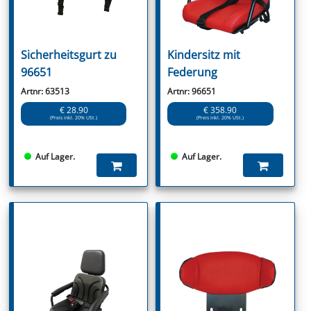
Sicherheitsgurt zu
Kindersitz mit
96651
Federung
Artnr: 63513
Artnr: 96651
€ 28.90
€ 358.90
(Preis inkl. 20% USt.)
(Preis inkl. 20% USt.)
Auf Lager.
Auf Lager.