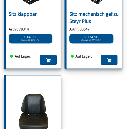
Sitz klappbar
Sitz mechanisch gef.zu
Steyr Plus
Artnr: 78314
Artnr: 80647
€ 148.90
€ 174.90
(Preis inkl. 20% USt.)
(Preis inkl. 20% USt.)
Auf Lager.
Auf Lager.