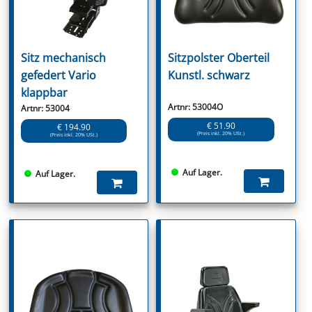
Sitz mechanisch
Sitzpolster Oberteil
gefedert Vario
Kunstl. schwarz
klappbar
Artnr: 53004O
Artnr: 53004
€ 51.90
€ 194.90
(Preis inkl. 20% USt.)
(Preis inkl. 20% USt.)
Auf Lager.
Auf Lager.