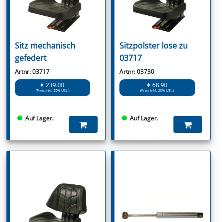
Sitz mechanisch
Sitzpolster lose zu
gefedert
03717
Artnr: 03717
Artnr: 03730
€ 239.00
€ 68.90
(Preis inkl. 20% USt.)
(Preis inkl. 20% USt.)
Auf Lager.
Auf Lager.