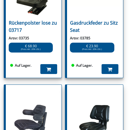
Rückenpolster lose zu
Gasdruckfeder zu Sitz
03717
Seat
Artnr: 03735
Artnr: 03785
€ 68.90
€ 23.90
(Preis inkl. 20% USt.)
(Preis inkl. 20% USt.)
Auf Lager.
Auf Lager.