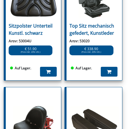
Sitzpolster Unterteil
Top Sitz mechanisch
Kunstl. schwarz
gefedert, Kunstleder
Artnr: 53004U
Artnr: 53020
€ 51.90
€ 338.90
(Preis inkl. 20% USt.)
(Preis inkl. 20% USt.)
Auf Lager.
Auf Lager.