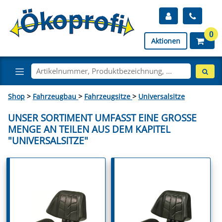
0
Aktionen
Shop
>
Fahrzeugbau
>
Fahrzeugsitze
>
Universalsitze
UNSER SORTIMENT UMFASST EINE GROSSE M
ENGE AN TEILEN AUS DEM KAPITEL "
UNIVERSALSITZE"