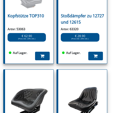
Kopfstütze TOP310
Stoßdämpfer zu 12727
und 12615
Artnr: 53063
Artnr: 63320
€ 62.90
€ 28.90
(Preis inkl. 20% USt.)
(Preis inkl. 20% USt.)
Auf Lager.
Auf Lager.