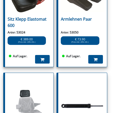
Sitz Klepp Elastomat
Armlehnen Paar
600
Artnr: 53024
Artnr: 53050
€ 389.00
€ 73.90
(Preis inkl. 20% USt.)
(Preis inkl. 20% USt.)
Auf Lager.
Auf Lager.