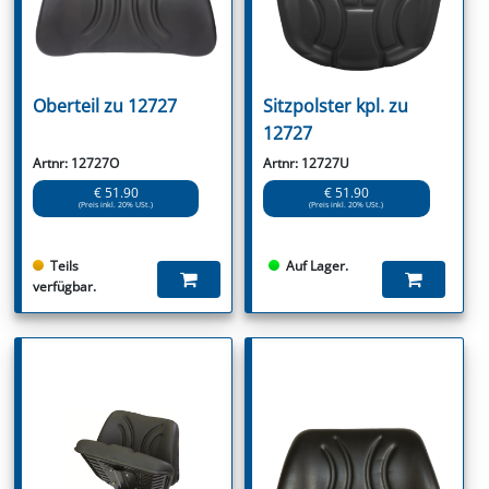
Oberteil zu 12727
Sitzpolster kpl. zu
12727
Artnr: 12727O
Artnr: 12727U
€ 51.90
€ 51.90
(Preis inkl. 20% USt.)
(Preis inkl. 20% USt.)
Teils
Auf Lager.
verfügbar.