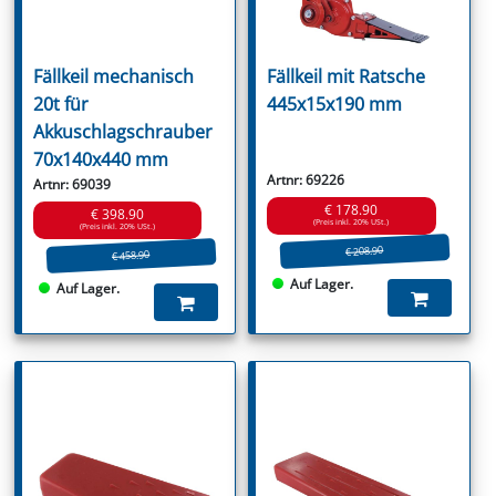
Fällkeil mechanisch
Fällkeil mit Ratsche
20t für
445x15x190 mm
Akkuschlagschrauber
70x140x440 mm
Artnr: 69226
Artnr: 69039
€ 178.90
€ 398.90
(Preis inkl. 20% USt.)
(Preis inkl. 20% USt.)
€ 208.90
€ 458.90
Auf Lager.
Auf Lager.