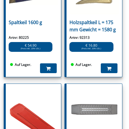
Spaltkeil 1600 g
Holzspaltkeil L = 175
mm Gewicht = 1580 g
Artnr: 80225
Artnr: 92313
€ 54.90
€ 16.80
(Preis inkl. 20% USt.)
(Preis inkl. 20% USt.)
Auf Lager.
Auf Lager.