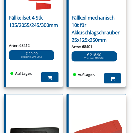
Fällkeilset 4 Stk
Fällkeil mechanisch
135/2055/245/300mm
10t für
Akkuschlagschrauber
25x125x250mm
Artnr: 68212
Artnr: 68401
€ 29.90
€ 218.90
(Preis inkl. 20% USt.)
(Preis inkl. 20% USt.)
Auf Lager.
Auf Lager.