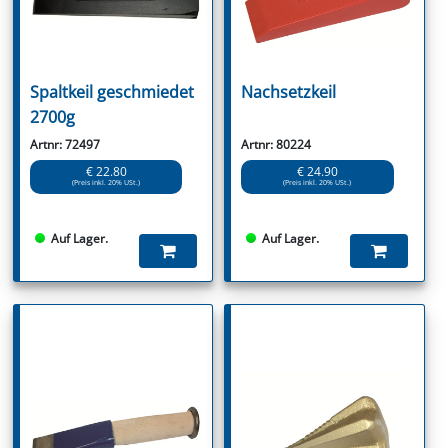
Spaltkeil geschmiedet
Nachsetzkeil
2700g
Artnr: 72497
Artnr: 80224
€ 22.80
€ 24.90
(Preis inkl. 20% USt.)
(Preis inkl. 20% USt.)
Auf Lager.
Auf Lager.