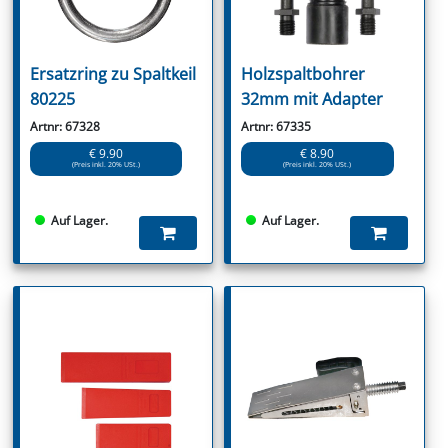
Ersatzring zu Spaltkeil
Holzspaltbohrer
80225
32mm mit Adapter
Artnr: 67328
Artnr: 67335
€ 9.90
€ 8.90
(Preis inkl. 20% USt.)
(Preis inkl. 20% USt.)
Auf Lager.
Auf Lager.