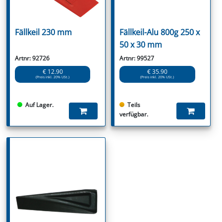
Fällkeil 230 mm
Fällkeil-Alu 800g 250 x
50 x 30 mm
Artnr: 92726
Artnr: 99527
€ 12.90
€ 35.90
(Preis inkl. 20% USt.)
(Preis inkl. 20% USt.)
Auf Lager.
Teils
verfügbar.