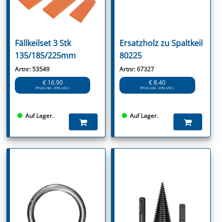
Fällkeilset 3 Stk
Ersatzholz zu Spaltkeil
135/185/225mm
80225
Artnr: 53549
Artnr: 67327
€ 16.90
€ 8.40
(Preis inkl. 20% USt.)
(Preis inkl. 20% USt.)
Auf Lager.
Auf Lager.