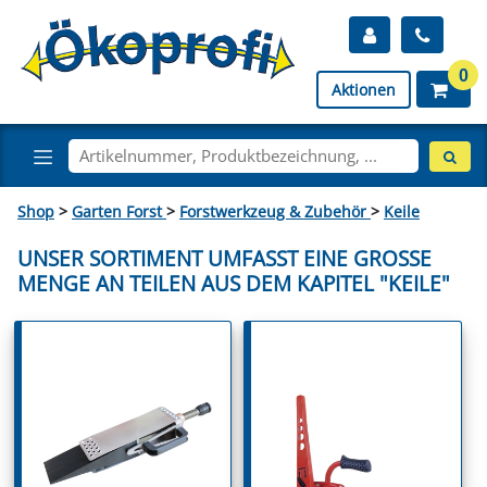
0
Aktionen
Shop
>
Garten Forst
>
Forstwerkzeug & Zubehör
>
Keile
UNSER SORTIMENT UMFASST EINE GROSSE M
ENGE AN TEILEN AUS DEM KAPITEL "KEILE"