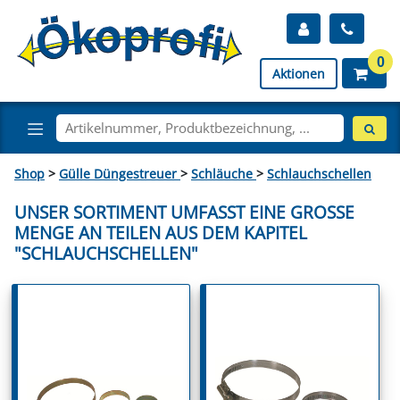
0
Aktionen
Shop
>
Gülle Düngestreuer
>
Schläuche
>
Schlauchschellen
UNSER SORTIMENT UMFASST EINE GROSSE M
ENGE AN TEILEN AUS DEM KAPITEL "
SCHLAUCHSCHELLEN"