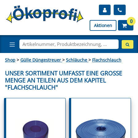
0
Aktionen
Shop
>
Gülle Düngestreuer
>
Schläuche
>
Flachschlauch
UNSER SORTIMENT UMFASST EINE GROSSE M
ENGE AN TEILEN AUS DEM KAPITEL "
FLACHSCHLAUCH"