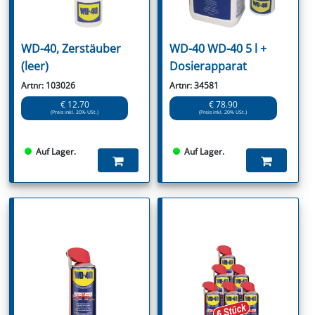
WD-40, Zerstäuber
WD-40 WD-40 5 l +
(leer)
Dosierapparat
Artnr: 103026
Artnr: 34581
€ 12.70
€ 78.90
(Preis inkl. 20% USt.)
(Preis inkl. 20% USt.)
Auf Lager.
Auf Lager.