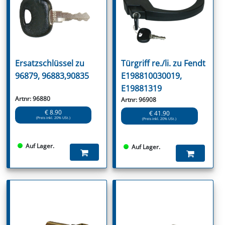
Ersatzschlüssel zu
Türgriff re./li. zu Fendt
96879, 96883,90835
E198810030019,
E19881319
Artnr: 96880
Artnr: 96908
€ 8.90
€ 41.90
(Preis inkl. 20% USt.)
(Preis inkl. 20% USt.)
Auf Lager.
Auf Lager.