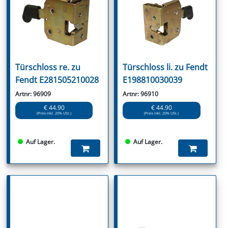
Türschloss re. zu
Türschloss li. zu Fendt
Fendt E281505210028
E198810030039
Artnr: 96909
Artnr: 96910
€ 44.90
€ 44.90
(Preis inkl. 20% USt.)
(Preis inkl. 20% USt.)
Auf Lager.
Auf Lager.