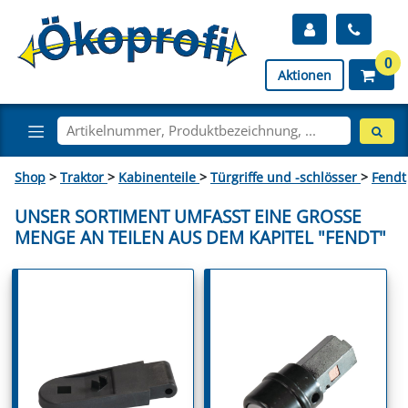
0
Aktionen
Shop
>
Traktor
>
Kabinenteile
>
Türgriffe und -schlösser
>
Fendt
UNSER SORTIMENT UMFASST EINE GROSSE M
ENGE AN TEILEN AUS DEM KAPITEL "FENDT"