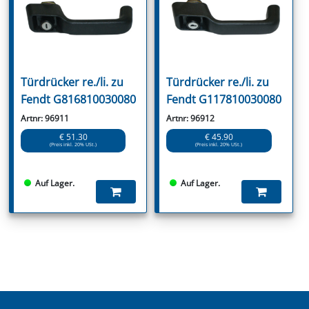
Türdrücker re./li. zu
Türdrücker re./li. zu
Fendt G816810030080
Fendt G117810030080
Artnr: 96911
Artnr: 96912
€ 51.30
€ 45.90
(Preis inkl. 20% USt.)
(Preis inkl. 20% USt.)
Auf Lager.
Auf Lager.