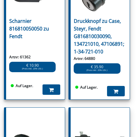
Scharnier
Druckknopf zu Case,
816810050050 zu
Steyr, Fendt
Fendt
G816810030090,
134721010, 47106891;
1-34-721-010
Artnr: 61362
Artnr: 64880
€ 10.90
€ 35.90
(Preis inkl. 20% USt.)
(Preis inkl. 20% USt.)
Auf Lager.
Auf Lager.