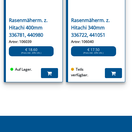
Rasenmäherm. z.
Rasenmäherm. z.
Hitachi 400mm
Hitachi 340mm
336781, 440980
336722, 441051
Artnr: 106039
Artnr: 106040
€ 18.60
€ 17.50
(Preis inkl. 20% USt.)
(Preis inkl. 20% USt.)
Auf Lager.
Teils
verfügbar.