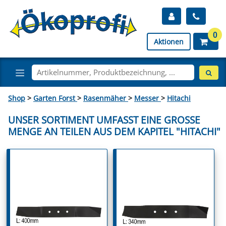
0
Aktionen
Shop
>
Garten Forst
>
Rasenmäher
>
Messer
>
Hitachi
UNSER SORTIMENT UMFASST EINE GROSSE M
ENGE AN TEILEN AUS DEM KAPITEL "HITACHI"