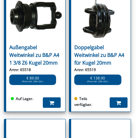
Außengabel
Doppelgabel
Weitwinkel zu B&P A4
Weitwinkel zu B&P A4
1 3/8 Z6 Kugel 20mm
für Kugel 20mm
Artnr: 65518
Artnr: 65519
€ 89.00
€ 138.90
(Preis inkl. 20% USt.)
(Preis inkl. 20% USt.)
Auf Lager.
Teils
verfügbar.