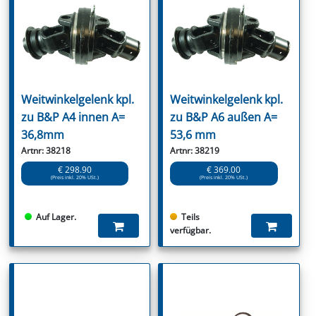
Weitwinkelgelenk kpl.
Weitwinkelgelenk kpl.
zu B&P A4 innen A=
zu B&P A6 außen A=
36,8mm
53,6 mm
Artnr: 38218
Artnr: 38219
€ 298.90
€ 369.00
(Preis inkl. 20% USt.)
(Preis inkl. 20% USt.)
Auf Lager.
Teils
verfügbar.