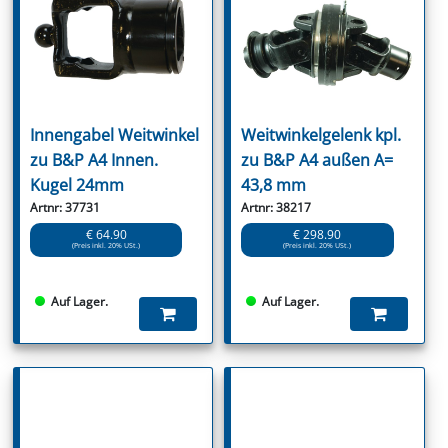
Innengabel Weitwinkel
Weitwinkelgelenk kpl.
zu B&P A4 Innen.
zu B&P A4 außen A=
Kugel 24mm
43,8 mm
Artnr: 37731
Artnr: 38217
€ 64.90
€ 298.90
(Preis inkl. 20% USt.)
(Preis inkl. 20% USt.)
Auf Lager.
Auf Lager.