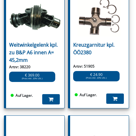
Weitwinkelgelenk kpl.
Kreuzgarnitur kpl.
zu B&P A6 innen A=
ÖÖ2380
45,2mm
Artnr: 51905
Artnr: 38220
€ 24.90
€ 369.00
(Preis inkl. 20% USt.)
(Preis inkl. 20% USt.)
Auf Lager.
Auf Lager.