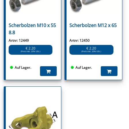
Scherbolzen M10 x 55
Scherbolzen M12 x 65
8.8
Artnr: 12449
Artnr: 12450
€ 2.20
€ 2.20
(Preis inkl. 20% USt.)
(Preis inkl. 20% USt.)
Auf Lager.
Auf Lager.