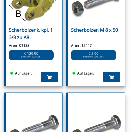
Scherbolzenk. kpl. 1
Scherbolzen M 8 x 50
3/8 zu A8
Artnr: 01133
Artnr: 12447
€ 129.90
€ 2.90
(Preis inkl. 20% USt.)
(Preis inkl. 20% USt.)
Auf Lager.
Auf Lager.