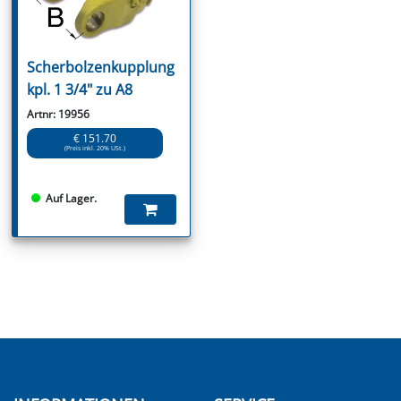
Scherbolzenkupplung
kpl. 1 3/4" zu A8
Artnr: 19956
€ 151.70
(Preis inkl. 20% USt.)
Auf Lager.