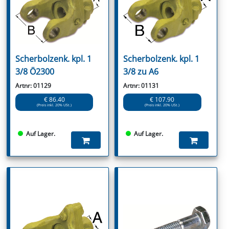
Scherbolzenk. kpl. 1
Scherbolzenk. kpl. 1
3/8 Ö2300
3/8 zu A6
Artnr: 01129
Artnr: 01131
€ 86.40
€ 107.90
(Preis inkl. 20% USt.)
(Preis inkl. 20% USt.)
Auf Lager.
Auf Lager.