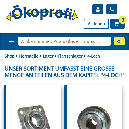
0
Aktionen
Shop
>
Normteile
>
Lager
>
Flanschlager
>
4-Loch
UNSER SORTIMENT UMFASST EINE GROSSE M
ENGE AN TEILEN AUS DEM KAPITEL "4-LOCH"