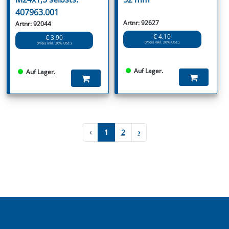
407963.001
Artnr: 92627
Artnr: 92044
€ 4.10
€ 3.90
(Preis inkl. 20% USt.)
(Preis inkl. 20% USt.)
Auf Lager.
Auf Lager.
‹
1
2
›