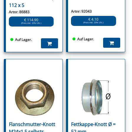
112 x 5
Artnr: 92043
Artnr: 86883
€ 4.10
€ 114.90
(Preis inkl. 20% USt.)
(Preis inkl. 20% USt.)
Auf Lager.
Auf Lager.
Flanschmutter-Knott
Fettkappe-Knott Ø =
M24x1,5 selbsts.
52 mm