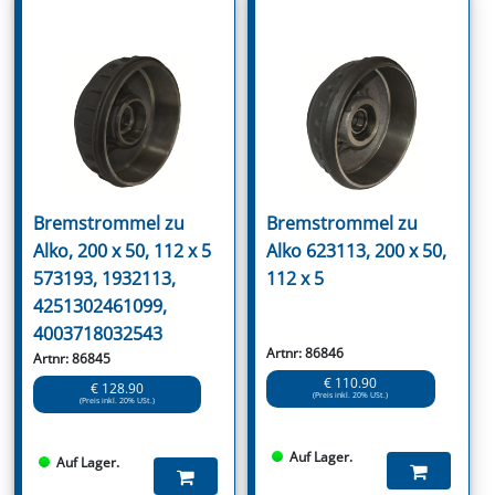
Bremstrommel zu
Bremstrommel zu
Alko, 200 x 50, 112 x 5
Alko 623113, 200 x 50,
573193, 1932113,
112 x 5
4251302461099,
4003718032543
Artnr: 86846
Artnr: 86845
€ 110.90
€ 128.90
(Preis inkl. 20% USt.)
(Preis inkl. 20% USt.)
Auf Lager.
Auf Lager.