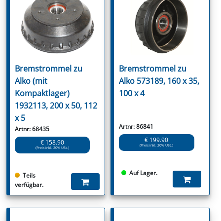
Bremstrommel zu
Bremstrommel zu
Alko (mit
Alko 573189, 160 x 35,
Kompaktlager)
100 x 4
1932113, 200 x 50, 112
x 5
Artnr: 86841
Artnr: 68435
€ 199.90
€ 158.90
(Preis inkl. 20% USt.)
(Preis inkl. 20% USt.)
Auf Lager.
Teils
verfügbar.