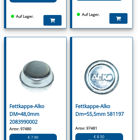
Auf Lager.
Auf Lager.
Fettkappe-Alko
Fettkappe-Alko
DM=48,0mm
Dm=55,5mm 581197
2083990002
Artnr: 97481
Artnr: 97480
€ 8.50
€ 7.90