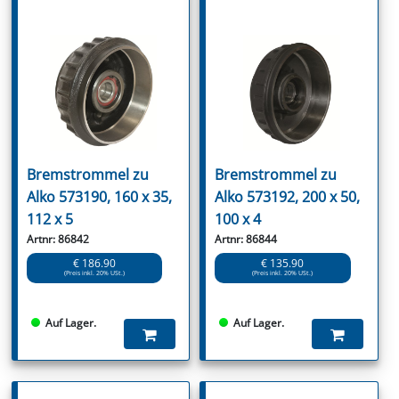
Bremstrommel zu
Bremstrommel zu
Alko 573190, 160 x 35,
Alko 573192, 200 x 50,
112 x 5
100 x 4
Artnr: 86842
Artnr: 86844
€ 186.90
€ 135.90
(Preis inkl. 20% USt.)
(Preis inkl. 20% USt.)
Auf Lager.
Auf Lager.