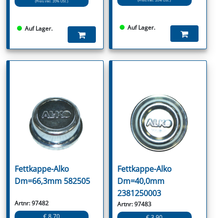
(Preis inkl. 20% USt.)
(Preis inkl. 20% USt.)
Auf Lager.
Auf Lager.
Fettkappe-Alko
Fettkappe-Alko
Dm=66,3mm 582505
Dm=40,0mm
2381250003
Artnr: 97482
Artnr: 97483
€ 8.70
€ 3.90