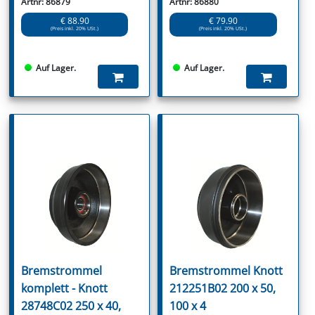
Artnr: 86879
Artnr: 86880
€ 88.90
€ 79.90
(Preis inkl. 20% USt.)
(Preis inkl. 20% USt.)
Auf Lager.
Auf Lager.
Bremstrommel
Bremstrommel Knott
komplett - Knott
212251B02 200 x 50,
28748C02 250 x 40,
100 x 4