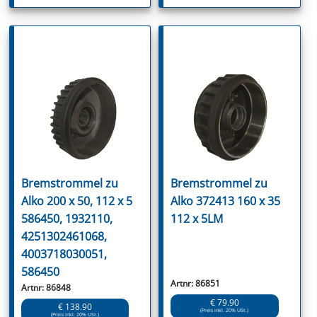
Bremstrommel zu
Bremstrommel zu
Alko 200 x 50, 112 x 5
Alko 372413 160 x 35
586450, 1932110,
112 x 5LM
4251302461068,
4003718030051,
586450
Artnr: 86851
Artnr: 86848
€ 79.90
€ 138.90
(Preis inkl. 20% USt.)
(Preis inkl. 20% USt.)