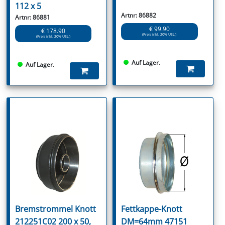
112 x 5
Artnr: 86882
Artnr: 86881
€ 99.90
€ 178.90
(Preis inkl. 20% USt.)
(Preis inkl. 20% USt.)
Auf Lager.
Auf Lager.
Bremstrommel Knott
Fettkappe-Knott
212251C02 200 x 50,
DM=64mm 47151