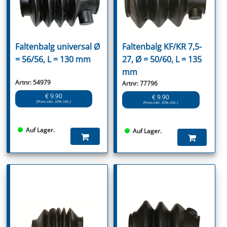
Faltenbalg universal Ø
Faltenbalg KF/KR 7,5-
= 56/56, L = 130 mm
27, Ø = 50/60, L = 135
mm
Artnr: 54979
Artnr: 77796
€ 9.90
€ 9.90
(Preis inkl. 20% USt.)
(Preis inkl. 20% USt.)
Auf Lager.
Auf Lager.