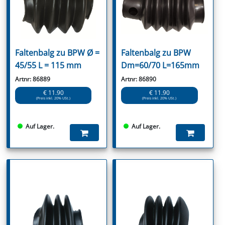
Faltenbalg zu BPW Ø =
Faltenbalg zu BPW
45/55 L = 115 mm
Dm=60/70 L=165mm
Artnr: 86889
Artnr: 86890
€ 11.90
€ 11.90
(Preis inkl. 20% USt.)
(Preis inkl. 20% USt.)
Auf Lager.
Auf Lager.