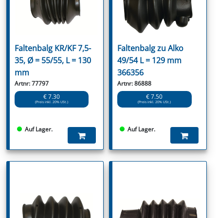
Faltenbalg KR/KF 7,5-
Faltenbalg zu Alko
35, Ø = 55/55, L = 130
49/54 L = 129 mm
mm
366356
Artnr: 77797
Artnr: 86888
€ 7.30
€ 7.50
(Preis inkl. 20% USt.)
(Preis inkl. 20% USt.)
Auf Lager.
Auf Lager.