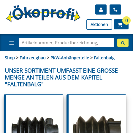
0
Aktionen
Shop
>
Fahrzeugbau
>
PKW-Anhängerteile
>
Faltenbalg
UNSER SORTIMENT UMFASST EINE GROSSE M
ENGE AN TEILEN AUS DEM KAPITEL "
FALTENBALG"