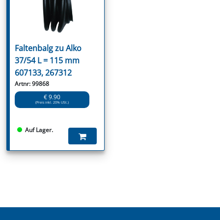
Faltenbalg zu Alko
37/54 L = 115 mm
607133, 267312
Artnr: 99868
€ 9.90
(Preis inkl. 20% USt.)
Auf Lager.