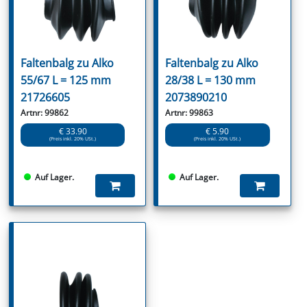
Faltenbalg zu Alko
Faltenbalg zu Alko
55/67 L = 125 mm
28/38 L = 130 mm
21726605
2073890210
Artnr: 99862
Artnr: 99863
€ 33.90
€ 5.90
(Preis inkl. 20% USt.)
(Preis inkl. 20% USt.)
Auf Lager.
Auf Lager.