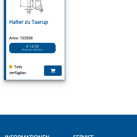
Halter zu Taarup
Artnr: 103506
€ 14.50
(Preis inkl. 20% USt.)
Teils
verfügbar.