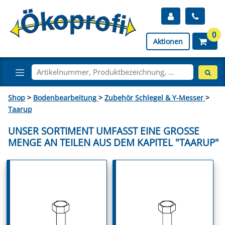
0
Aktionen
Shop
>
Bodenbearbeitung
>
Zubehör Schlegel & Y-Messer
>
Taarup
UNSER SORTIMENT UMFASST EINE GROSSE M
ENGE AN TEILEN AUS DEM KAPITEL "TAARUP"