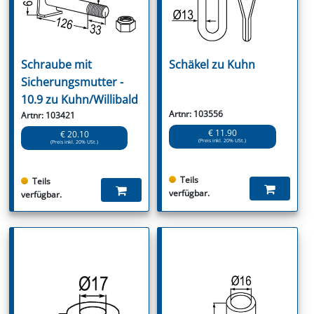
Schraube mit
Schäkel zu Kuhn
Sicherungsmutter -
10.9 zu Kuhn/Willibald
Artnr: 103556
Artnr: 103421
€ 11.90
€ 20.10
(Preis inkl. 20% USt.)
(Preis inkl. 20% USt.)
Teils
Teils
verfügbar.
verfügbar.