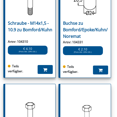
Schraube - M14x1,5 -
Buchse zu
10.9 zu Bomford/Kuhn
Bomford/Epoke/Kuhn/
Noremat
Artnr: 104310
Artnr: 104331
€ 4.10
€ 2.10
(Preis inkl. 20% USt.)
(Preis inkl. 20% USt.)
Teils
Teils
verfügbar.
verfügbar.