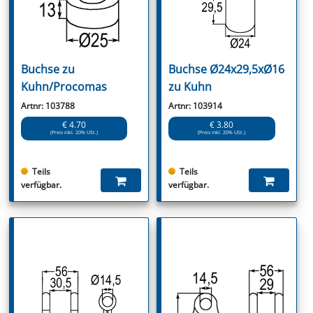
Buchse zu
Buchse Ø24x29,5xØ16
Kuhn/Procomas
zu Kuhn
Artnr: 103788
Artnr: 103914
€ 4.70
€ 3.80
(Preis inkl. 20% USt.)
(Preis inkl. 20% USt.)
Teils
Teils
verfügbar.
verfügbar.