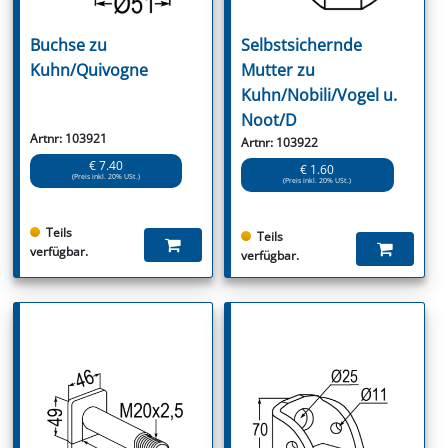
Buchse zu
Selbstsichernde
Kuhn/Quivogne
Mutter zu
Kuhn/Nobili/Vogel u.
Noot/D
Artnr: 103921
Artnr: 103922
€ 7.40
€ 1.60
(Preis inkl. 20% USt.)
(Preis inkl. 20% USt.)
Teils
Teils
verfügbar.
verfügbar.