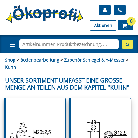
0
Aktionen
Shop
>
Bodenbearbeitung
>
Zubehör Schlegel & Y-Messer
>
Kuhn
UNSER SORTIMENT UMFASST EINE GROSSE M
ENGE AN TEILEN AUS DEM KAPITEL "KUHN"