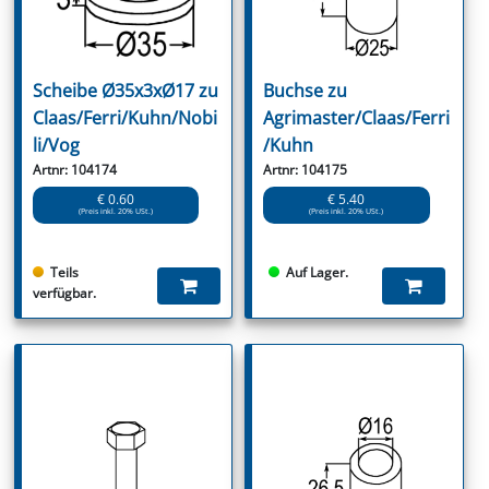
Scheibe Ø35x3xØ17 zu
Buchse zu
Claas/Ferri/Kuhn/Nobi
Agrimaster/Claas/Ferri
li/Vog
/Kuhn
Artnr: 104174
Artnr: 104175
€ 0.60
€ 5.40
(Preis inkl. 20% USt.)
(Preis inkl. 20% USt.)
Teils
Auf Lager.
verfügbar.