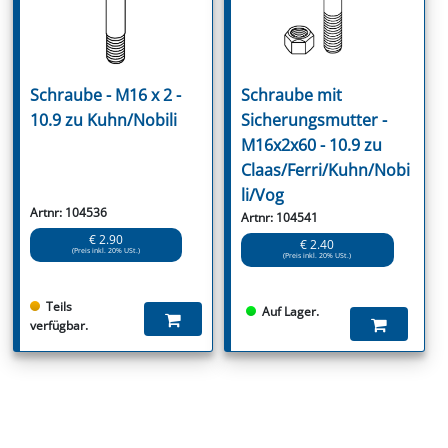
Schraube - M16 x 2 -
Schraube mit
10.9 zu Kuhn/Nobili
Sicherungsmutter -
M16x2x60 - 10.9 zu
Claas/Ferri/Kuhn/Nobi
li/Vog
Artnr: 104536
Artnr: 104541
€ 2.90
€ 2.40
(Preis inkl. 20% USt.)
(Preis inkl. 20% USt.)
Teils
Auf Lager.
verfügbar.