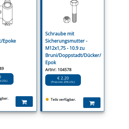
Schraube mit
t/Epoke
Sicherungsmutter -
M12x1,75 - 10.9 zu
Bruni/Doppstadt/Dücker/
Epok
49
Artnr: 104578
0
€ 2.20
% USt.)
(Preis inkl. 20% USt.)
ügbar.
Teils verfügbar.