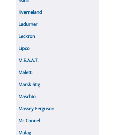
Kuhn
Kverneland
Ladurner
Leckron
Lipco
M.E.A.A.T.
Maletti
Marsk-Stig
Maschio
Massey Ferguson
Mc Connel
Mulag