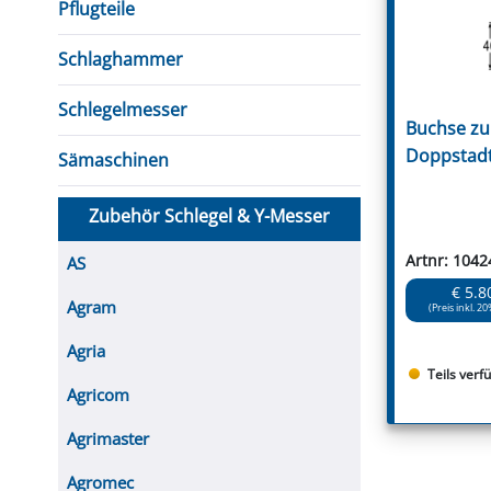
Pflugteile
Schlaghammer
Schlegelmesser
Buchse zu
Doppstad
Sämaschinen
Zubehör Schlegel & Y-Messer
Artnr: 1042
AS
€ 5.8
Agram
(Preis inkl. 20
Agria
Teils verf
Agricom
Agrimaster
Agromec