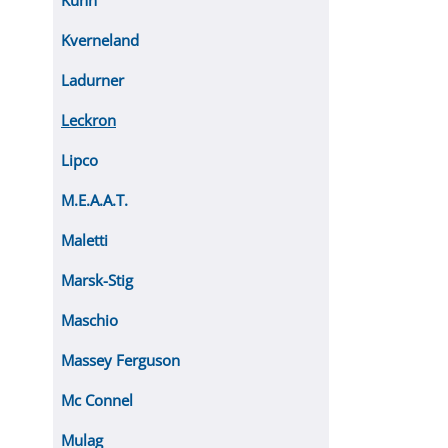
Kuhn
Kverneland
Ladurner
Leckron
Lipco
M.E.A.A.T.
Maletti
Marsk-Stig
Maschio
Massey Ferguson
Mc Connel
Mulag