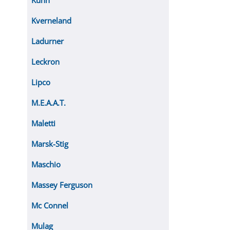
Kuhn
Kverneland
Ladurner
Leckron
Lipco
M.E.A.A.T.
Maletti
Marsk-Stig
Maschio
Massey Ferguson
Mc Connel
Mulag