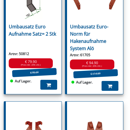
Umbausatz Euro
Umbausatz Euro-
Aufnahme Satz= 2 Stk
Norm für
Hakenaufnahme
System Alö
Artnr: 50812
Artnr: 61705
€ 79.90
€ 94.90
(Preis inkl. 20% USt.)
(Preis inkl. 20% USt.)
€ 95.90
€ 114.90
Auf Lager.
Auf Lager.