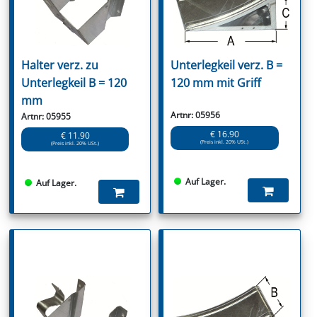
Halter verz. zu
Unterlegkeil verz. B =
Unterlegkeil B = 120
120 mm mit Griff
mm
Artnr: 05956
Artnr: 05955
€ 16.90
€ 11.90
(Preis inkl. 20% USt.)
(Preis inkl. 20% USt.)
Auf Lager.
Auf Lager.