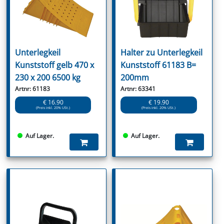
Unterlegkeil
Halter zu Unterlegkeil
Kunststoff gelb 470 x
Kunststoff 61183 B=
230 x 200 6500 kg
200mm
Artnr: 61183
Artnr: 63341
€ 16.90
€ 19.90
(Preis inkl. 20% USt.)
(Preis inkl. 20% USt.)
Auf Lager.
Auf Lager.