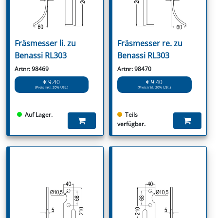
Fräsmesser li. zu
Fräsmesser re. zu
Benassi RL303
Benassi RL303
Artnr: 98469
Artnr: 98470
€ 9.40
€ 9.40
(Preis inkl. 20% USt.)
(Preis inkl. 20% USt.)
Auf Lager.
Teils
verfügbar.