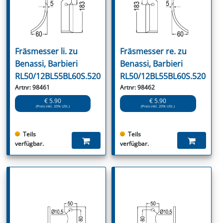
Fräsmesser li. zu
Fräsmesser re. zu
Benassi, Barbieri
Benassi, Barbieri
RL50/12BL55BL60S.520
RL50/12BL55BL60S.520
Artnr: 98461
Artnr: 98462
€ 5.90
€ 5.90
(Preis inkl. 20% USt.)
(Preis inkl. 20% USt.)
Teils
Teils
verfügbar.
verfügbar.