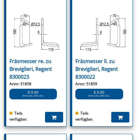
Fräsmesser re. zu
Fräsmesser li. zu
Breviglieri, Regent
Breviglieri, Regent
8300023
8300022
Artnr: 51858
Artnr: 51859
€ 9.90
€ 9.90
(Preis inkl. 20% USt.)
(Preis inkl. 20% USt.)
Teils
Teils
verfügbar.
verfügbar.