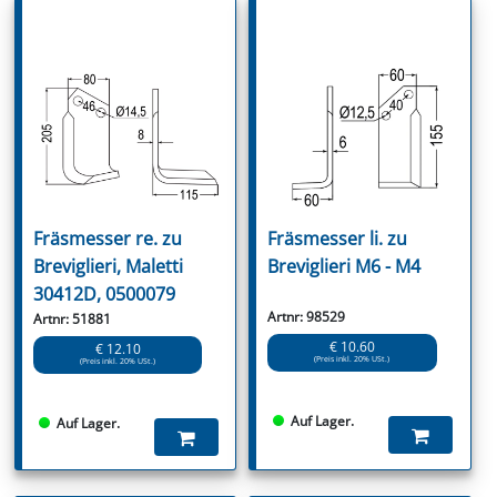
Fräsmesser re. zu
Fräsmesser li. zu
Breviglieri, Maletti
Breviglieri M6 - M4
30412D, 0500079
Artnr: 98529
Artnr: 51881
€ 10.60
€ 12.10
(Preis inkl. 20% USt.)
(Preis inkl. 20% USt.)
Auf Lager.
Auf Lager.