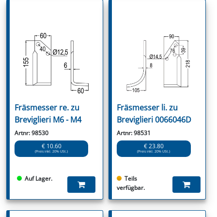
Fräsmesser re. zu
Fräsmesser li. zu
Breviglieri M6 - M4
Breviglieri 0066046D
Artnr: 98530
Artnr: 98531
€ 10.60
€ 23.80
(Preis inkl. 20% USt.)
(Preis inkl. 20% USt.)
Auf Lager.
Teils
verfügbar.