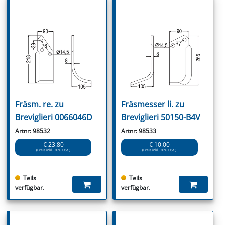
Fräsm. re. zu
Fräsmesser li. zu
Breviglieri 0066046D
Breviglieri 50150-B4V
Artnr: 98532
Artnr: 98533
€ 23.80
€ 10.00
(Preis inkl. 20% USt.)
(Preis inkl. 20% USt.)
Teils
Teils
verfügbar.
verfügbar.