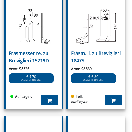
Fräsmesser re. zu
Fräsm. li. zu Breviglieri
Breviglieri 15219D
1847S
Artnr: 98536
Artnr: 98539
€ 4.70
€ 6.80
(Preis inkl. 20% USt.)
(Preis inkl. 20% USt.)
Auf Lager.
Teils
verfügbar.