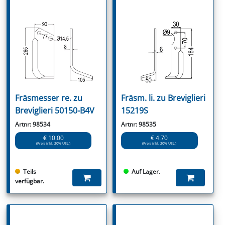
Fräsmesser re. zu
Fräsm. li. zu Breviglieri
Breviglieri 50150-B4V
15219S
Artnr: 98534
Artnr: 98535
€ 10.00
€ 4.70
(Preis inkl. 20% USt.)
(Preis inkl. 20% USt.)
Teils
Auf Lager.
verfügbar.