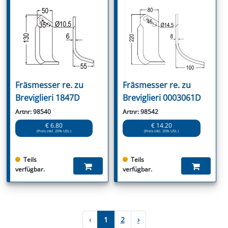
Fräsmesser re. zu
Fräsmesser re. zu
Breviglieri 1847D
Breviglieri 0003061D
Artnr: 98540
Artnr: 98542
€ 6.80
€ 14.20
(Preis inkl. 20% USt.)
(Preis inkl. 20% USt.)
Teils
Teils
verfügbar.
verfügbar.
‹
1
2
›