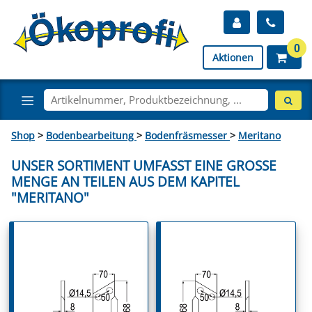
0
Aktionen
Shop
>
Bodenbearbeitung
>
Bodenfräsmesser
>
Meritano
UNSER SORTIMENT UMFASST EINE GROSSE M
ENGE AN TEILEN AUS DEM KAPITEL "
MERITANO"