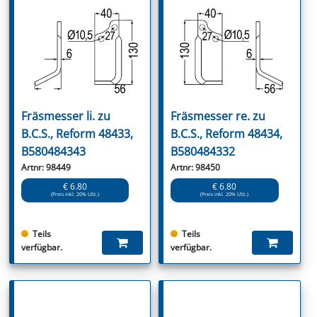
Fräsmesser li. zu
Fräsmesser re. zu
B.C.S., Reform 48433,
B.C.S., Reform 48434,
B580484343
B580484332
Artnr: 98449
Artnr: 98450
€ 6.80
€ 6.80
(Preis inkl. 20% USt.)
(Preis inkl. 20% USt.)
Teils
Teils
verfügbar.
verfügbar.