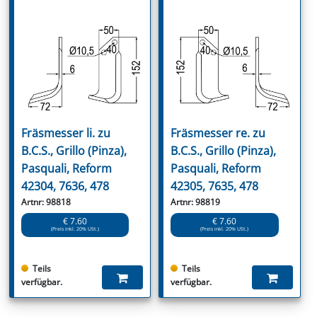
Fräsmesser li. zu
Fräsmesser re. zu
B.C.S., Grillo (Pinza),
B.C.S., Grillo (Pinza),
Pasquali, Reform
Pasquali, Reform
42304, 7636, 478
42305, 7635, 478
Artnr: 98818
Artnr: 98819
€ 7.60
€ 7.60
(Preis inkl. 20% USt.)
(Preis inkl. 20% USt.)
Teils
Teils
verfügbar.
verfügbar.