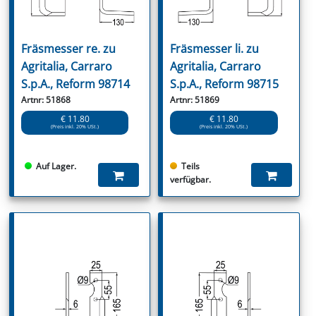
Fräsmesser re. zu
Fräsmesser li. zu
Agritalia, Carraro
Agritalia, Carraro
S.p.A., Reform 98714
S.p.A., Reform 98715
Artnr: 51868
Artnr: 51869
€ 11.80
€ 11.80
(Preis inkl. 20% USt.)
(Preis inkl. 20% USt.)
Auf Lager.
Teils
verfügbar.