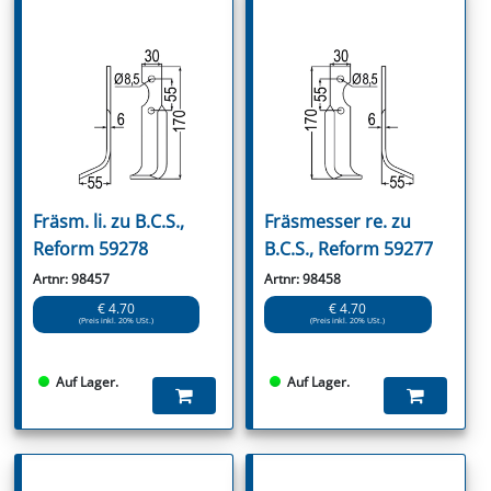
Fräsm. li. zu B.C.S.,
Fräsmesser re. zu
Reform 59278
B.C.S., Reform 59277
Artnr: 98457
Artnr: 98458
€ 4.70
€ 4.70
(Preis inkl. 20% USt.)
(Preis inkl. 20% USt.)
Auf Lager.
Auf Lager.