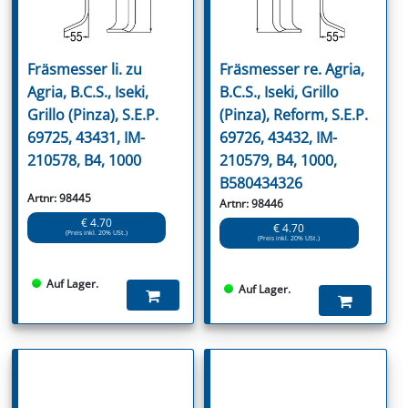
Fräsmesser li. zu
Fräsmesser re. Agria,
Agria, B.C.S., Iseki,
B.C.S., Iseki, Grillo
Grillo (Pinza), S.E.P.
(Pinza), Reform, S.E.P.
69725, 43431, IM-
69726, 43432, IM-
210578, B4, 1000
210579, B4, 1000,
B580434326
Artnr: 98445
Artnr: 98446
€ 4.70
€ 4.70
(Preis inkl. 20% USt.)
(Preis inkl. 20% USt.)
Auf Lager.
Auf Lager.