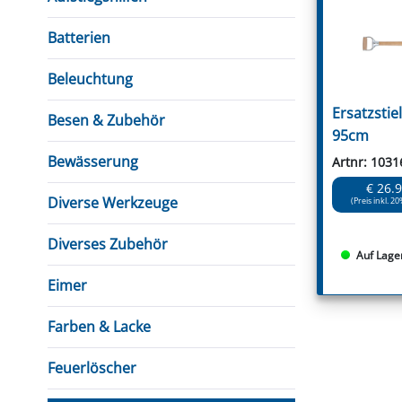
FUTTERTRÖGE & EIMER
BOHRER & FRÄSER
FILTER
GUMMI-MET
KUGEL
SCHAUFE
BEWÄSSERUNG
BELEUCHTUNG
FEDER
KANIN
FIL
Batterien
HYDRAULIK-HANDPUMPEN
GABEL, RECHEN &
MESSKUP
HANDRE
KEILR
SCHAUFELN
DIVERSE WERKZEUGE
KÄLB
Beleuchtung
HEI
Ersatzstiel
Besen & Zubehör
DIVERSES ZUBEHÖR
95cm
HOCHDRUCK
HEIZGER
Bewässerung
Artnr: 1031
€ 26.
Diverse Werkzeuge
(Preis inkl. 20
Diverses Zubehör
Auf Lage
Eimer
Farben & Lacke
Feuerlöscher