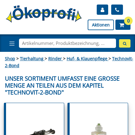
0
Aktionen
Shop
>
Tierhaltung
>
Rinder
>
Huf- & Klauenpflege
>
Technovit-
2-Bond
UNSER SORTIMENT UMFASST EINE GROSSE M
ENGE AN TEILEN AUS DEM KAPITEL "
TECHNOVIT-2-BOND"