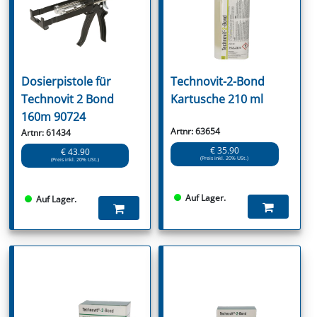
Dosierpistole für
Technovit-2-Bond
Technovit 2 Bond
Kartusche 210 ml
160m 90724
Artnr: 63654
Artnr: 61434
€ 35.90
€ 43.90
(Preis inkl. 20% USt.)
(Preis inkl. 20% USt.)
Auf Lager.
Auf Lager.