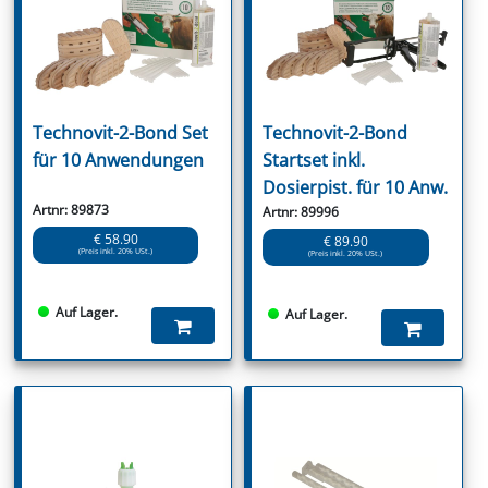
Technovit-2-Bond Set
Technovit-2-Bond
für 10 Anwendungen
Startset inkl.
Dosierpist. für 10 Anw.
Artnr: 89873
Artnr: 89996
€ 58.90
€ 89.90
(Preis inkl. 20% USt.)
(Preis inkl. 20% USt.)
Auf Lager.
Auf Lager.